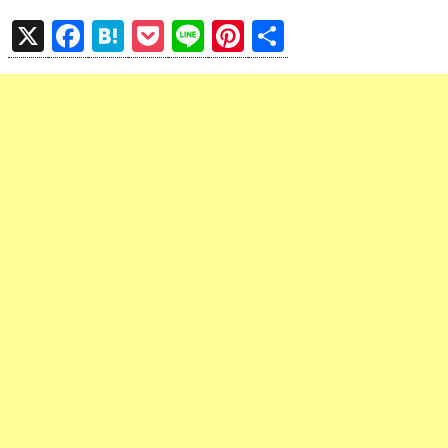
X
F
H
P
Li
Pi
共
a
at
o
n
nt
有
ce
e
ck
e
er
b
n
et
es
o
a
t
o
k