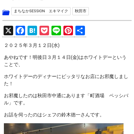
まちなかSESSION エキマイク
秋田市
X
F
H
P
Li
Pi
共
a
at
o
n
nt
有
２０２５年３月１２日(水)
ce
e
ck
e
er
b
n
et
es
あやねです！明後日３月１４日(金)はホワイトデーという
ことで、
o
a
t
o
ホワイトデーのディナーにピッタリなお店にお邪魔しまし
た！
k
お邪魔したのは秋田市中通にあります「町酒場 ペッシバ
ル」です。
お話を伺ったのはシェフの鈴木徳一さんです。