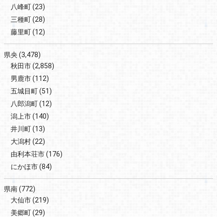
八峰町
(23)
三種町
(28)
藤里町
(12)
県央
(3,478)
秋田市
(2,858)
男鹿市
(112)
五城目町
(51)
八郎潟町
(12)
潟上市
(140)
井川町
(13)
大潟村
(22)
由利本荘市
(176)
にかほ市
(84)
県南
(772)
大仙市
(219)
美郷町
(29)