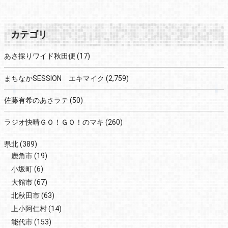
カテゴリ
あさ採りワイド秋田便
(17)
まちなかSESSION エキマイク
(2,759)
佐藤有希のあさラテ
(50)
ラジオ快晴ＧＯ！ＧＯ！のマキ
(260)
県北
(389)
鹿角市
(19)
小坂町
(6)
大館市
(67)
北秋田市
(63)
上小阿仁村
(14)
能代市
(153)