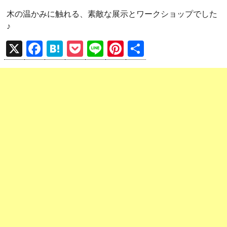
木の温かみに触れる、素敵な展示とワークショップでした
♪
X
F
H
P
Li
Pi
共
a
at
o
n
nt
有
ce
e
ck
e
er
b
n
et
es
o
a
t
o
k