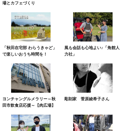
場とカフェづくり
「秋田在宅部 わらうきゃど」
風も会話も心地よい♪「角館人
で楽しいおうち時間を！
力社」
ヨンチャングルメラリー～秋
彫刻家 菅原綾希子さん
田市飲食店応援～【肉広場】