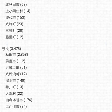
北秋田市
(63)
上小阿仁村
(14)
能代市
(153)
八峰町
(23)
三種町
(28)
藤里町
(12)
県央
(3,478)
秋田市
(2,858)
男鹿市
(112)
五城目町
(51)
八郎潟町
(12)
潟上市
(140)
井川町
(13)
大潟村
(22)
由利本荘市
(176)
にかほ市
(84)