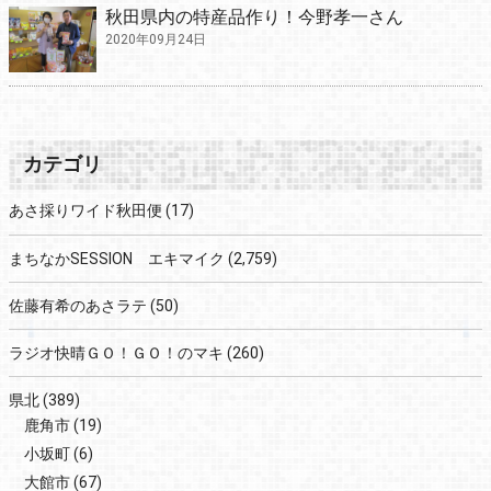
秋田県内の特産品作り！今野孝一さん
2020年09月24日
カテゴリ
あさ採りワイド秋田便
(17)
まちなかSESSION エキマイク
(2,759)
佐藤有希のあさラテ
(50)
ラジオ快晴ＧＯ！ＧＯ！のマキ
(260)
県北
(389)
鹿角市
(19)
小坂町
(6)
大館市
(67)