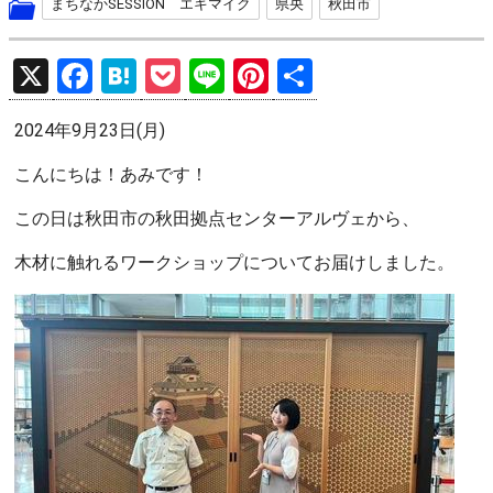
まちなかSESSION エキマイク
県央
秋田市
X
F
H
P
Li
Pi
共
a
at
o
n
nt
有
2024年9月23日(月)
ce
e
ck
e
er
b
n
et
es
こんにちは！あみです！
o
a
t
この日は秋田市の秋田拠点センターアルヴェから、
o
木材に触れるワークショップについてお届けしました。
k