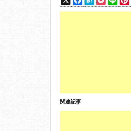
X
F
H
P
Li
a
at
o
n
c
e
ck
e
e
n
et
b
a
o
o
k
関連記事