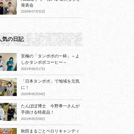
発表会
2026年07月31日
人気の日記
至極の「タンポポの一杯」～よ
しかタンポポコーヒー～
2021年06月17日
「日本タンポポ」で地域を元気
に！
2020年06月04日
たんぽぽ博士 今野孝一さんが
手掛ける特産品！
2021年05月06日
秋田まるごとペロリキャンディ