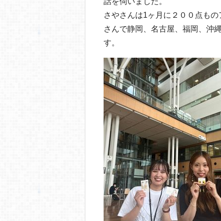
o
話を伺いました。
さやさんは1ヶ月に２００点もの
o
さんで静岡、名古屋、福岡、沖
k
す。