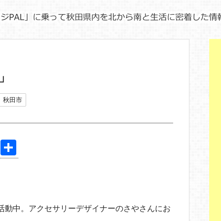
e」
秋田市
Pi
共
nt
有
er
e
st
ade」で活動中。アクセサリーデザイナーのさやさんにお