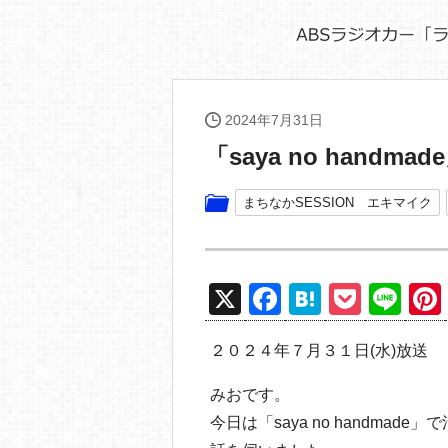
2024年7月31日
「saya no handmad
まちなかSESSION エキマイク
X
F
H
P
Li
a
at
o
n
２０２４年７月３１日(水)放送
c
e
ck
e
e
n
et
みおです。
b
a
今日は「saya no handm