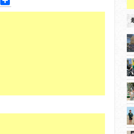
Pi
共
nt
有
er
e
st