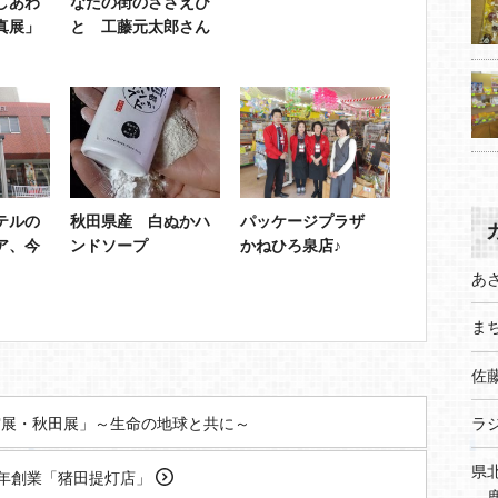
しあわ
なたの街のささえび
真展」
と 工藤元太郎さん
テルの
秋田県産 白ぬかハ
パッケージプラザ
ア、今
ンドソープ
かねひろ泉店♪
あ
まち
佐
展・秋田展」～生命の地球と共に～
ラ
県
4年創業「猪田提灯店」