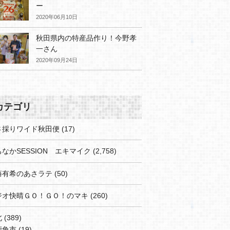
ー
2020年06月10日
秋田県内の特産品作り！今野孝
一さん
2020年09月24日
カテゴリ
さ採りワイド秋田便
(17)
なかSESSION エキマイク
(2,758)
藤有希のあさラテ
(50)
ジオ快晴ＧＯ！ＧＯ！のマキ
(260)
北
(389)
鹿角市
(19)