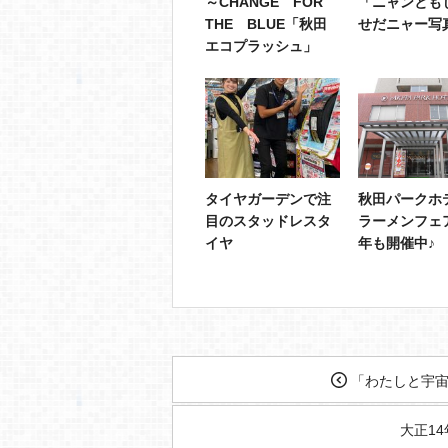
～CHANGE FOR
「ニャンとも
THE BLUE「秋田
せだニャー写
エコプラッシュ」
タイヤガーデンで注
秋田パークホ
目のスタッドレスタ
ラーメンフェ
イヤ
年も開催中♪
「わたしと宇宙
大正1