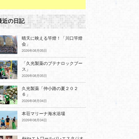
最近の日記
晴天に映える竿燈！「川口竿燈
会」
2026年08月05日
「久光製薬のブテナロックブー
ス」
2026年08月05日
久光製薬「仲小路の夏２０２
６」
2026年08月04日
本荘マリーナ海水浴場
2026年08月04日
Akitaエトワールバレエスタジオ