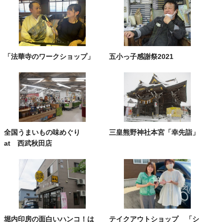
「法華寺のワークショップ」
五小っ子感謝祭2021
全国うまいもの味めぐり
三皇熊野神社本宮「幸先詣」
at 西武秋田店
堀内印房の面白いハンコ！は
テイクアウトショップ 「シ