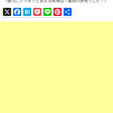
（後ろにクッキリと見える鳥海山！最高の景色でした！）
X
F
H
P
Li
Pi
共
a
at
o
n
nt
有
ce
e
ck
e
er
b
n
et
es
o
a
t
o
k