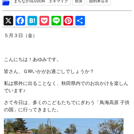
まちなかSESSION エキマイク
県央
由利本荘市
X
F
H
P
Li
Pi
共
a
at
o
n
nt
有
５月３日（金）
ce
e
ck
e
er
b
n
et
es
o
a
t
こんにちは！あゆみです。
o
皆さん、ＧWいかがお過ごしでしょうか？
k
私は県外に出ることなく、秋田県内でのお出かけを楽しん
でいます♪
さて今日は、多くのこどもたちでにぎわう「鳥海高原 子供
の国」に行ってきました。