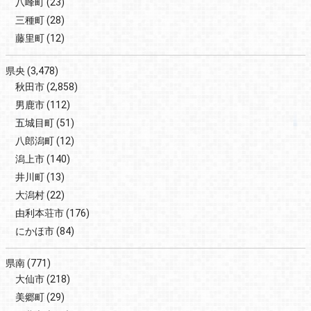
八峰町
(23)
三種町
(28)
藤里町
(12)
県央
(3,478)
秋田市
(2,858)
男鹿市
(112)
五城目町
(51)
八郎潟町
(12)
潟上市
(140)
井川町
(13)
大潟村
(22)
由利本荘市
(176)
にかほ市
(84)
県南
(771)
大仙市
(218)
美郷町
(29)