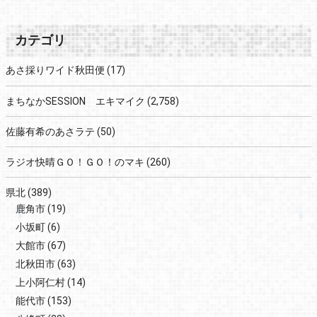
カテゴリ
あさ採りワイド秋田便
(17)
まちなかSESSION エキマイク
(2,758)
佐藤有希のあさラテ
(50)
ラジオ快晴ＧＯ！ＧＯ！のマキ
(260)
県北
(389)
鹿角市
(19)
小坂町
(6)
大館市
(67)
北秋田市
(63)
上小阿仁村
(14)
能代市
(153)