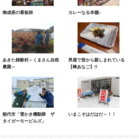
御成座の看板師
カレーなる本棚♪
あきた雑穀村～くまさん自然
男鹿で昔から親しまれている
農園～
【棒あなご】!!
能代市「雪かき機動隊 ザ
いまこそはだはだ～！！
タイガーモービルズ」