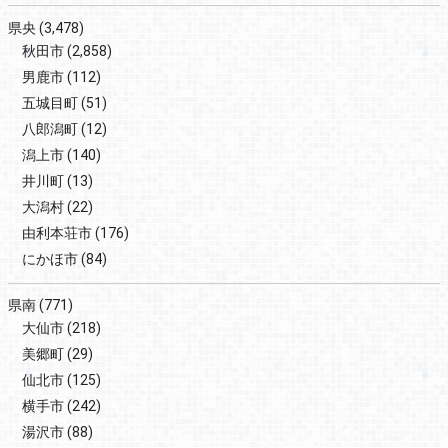
県央
(3,478)
秋田市
(2,858)
男鹿市
(112)
五城目町
(51)
八郎潟町
(12)
潟上市
(140)
井川町
(13)
大潟村
(22)
由利本荘市
(176)
にかほ市
(84)
県南
(771)
大仙市
(218)
美郷町
(29)
仙北市
(125)
横手市
(242)
湯沢市
(88)