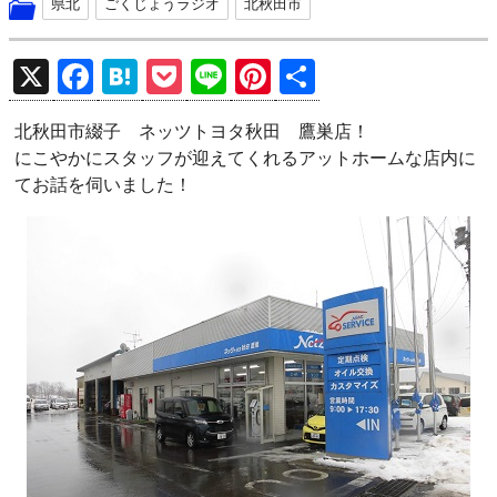
県北
ごくじょうラジオ
北秋田市
X
F
H
P
Li
Pi
共
a
at
o
n
nt
有
北秋田市綴子 ネッツトヨタ秋田 鷹巣店！
ce
e
ck
e
er
にこやかにスタッフが迎えてくれるアットホームな店内に
b
n
et
es
てお話を伺いました！
o
a
t
o
k