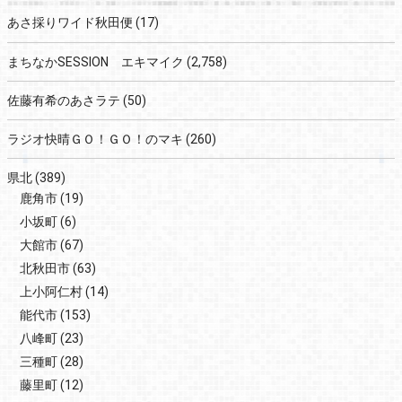
あさ採りワイド秋田便
(17)
まちなかSESSION エキマイク
(2,758)
佐藤有希のあさラテ
(50)
ラジオ快晴ＧＯ！ＧＯ！のマキ
(260)
県北
(389)
鹿角市
(19)
小坂町
(6)
大館市
(67)
北秋田市
(63)
上小阿仁村
(14)
能代市
(153)
八峰町
(23)
三種町
(28)
藤里町
(12)