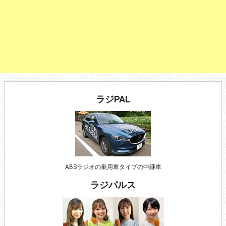
ラジPAL
ABSラジオの乗用車タイプの中継車
ラジパルス