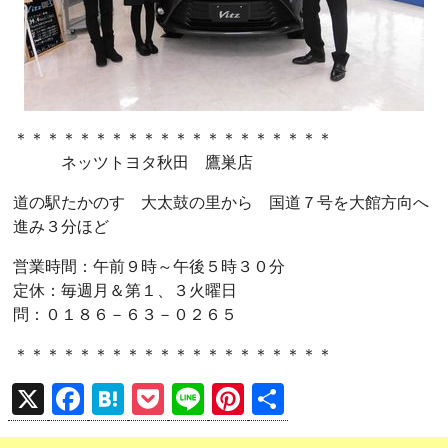
＊＊＊＊＊＊＊＊＊＊＊＊＊＊＊＊＊＊＊＊
ネッツトヨタ秋田 鷹巣店
道の駅たかのす 大太鼓の里から 国道７号を大館方向へ
進み３分ほど
営業時間：午前９時～午後５時３０分
定休：毎週月＆第１、３火曜日
問：０１８６－６３－０２６５
＊＊＊＊＊＊＊＊＊＊＊＊＊＊＊＊＊＊＊＊
X
F
H
P
Li
Pi
共
a
at
o
n
nt
有