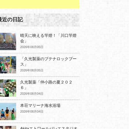
最近の日記
晴天に映える竿燈！「川口竿燈
会」
2026年08月05日
「久光製薬のブテナロックブー
ス」
2026年08月05日
久光製薬「仲小路の夏２０２
６」
2026年08月04日
本荘マリーナ海水浴場
2026年08月04日
Akitaエトワールバレエスタジオ