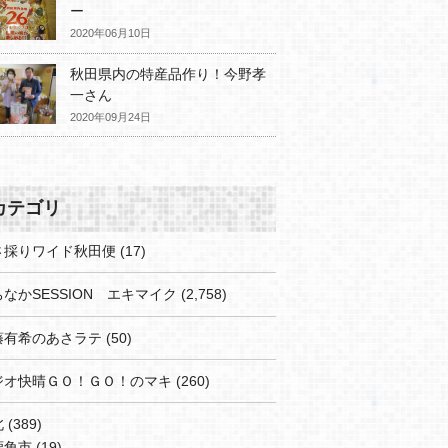
ー
2020年06月10日
秋田県内の特産品作り！今野孝
一さん
2020年09月24日
カテゴリ
さ採りワイド秋田便
(17)
なかSESSION エキマイク
(2,758)
藤有希のあさラテ
(50)
ジオ快晴ＧＯ！ＧＯ！のマキ
(260)
北
(389)
鹿角市
(19)