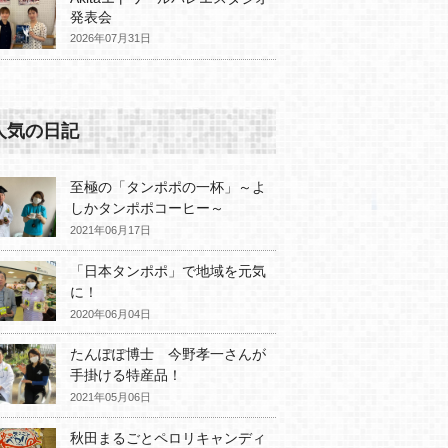
発表会
2026年07月31日
人気の日記
至極の「タンポポの一杯」～よ
しかタンポポコーヒー～
2021年06月17日
「日本タンポポ」で地域を元気
に！
2020年06月04日
たんぽぽ博士 今野孝一さんが
手掛ける特産品！
2021年05月06日
秋田まるごとペロリキャンディ