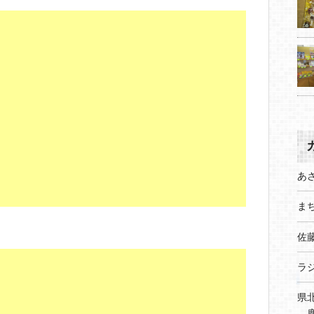
nt
有
er
e
st
あ
まち
佐
ラ
県