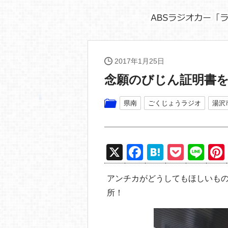
2017年1月25日
念願のびじん証明書
県南
ごくじょうラジオ
湯沢
X
F
H
P
Li
a
at
o
n
アンチカがどうしてもほしいも
c
e
ck
e
所！
e
n
et
b
a