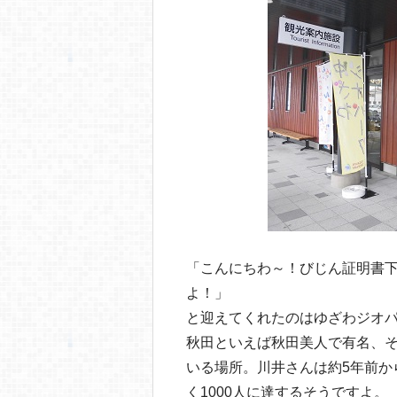
o
o
k
「こんにちわ～！びじん証明書
よ！」
と迎えてくれたのはゆざわジオ
秋田といえば秋田美人で有名、
いる場所。川井さんは約5年前か
く1000人に達するそうですよ。