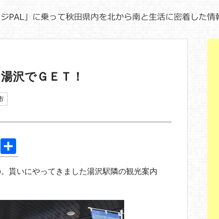
を湯沢でＧＥＴ！
市
Pi
共
nt
有
の。貰いにやってきました湯沢駅隣の観光案内
er
e
st