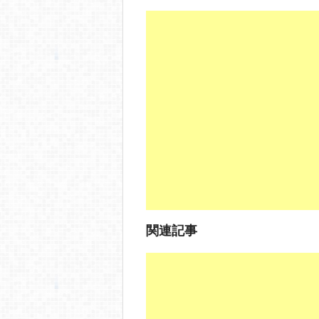
a
at
o
n
c
e
ck
e
e
n
et
b
a
o
o
k
関連記事