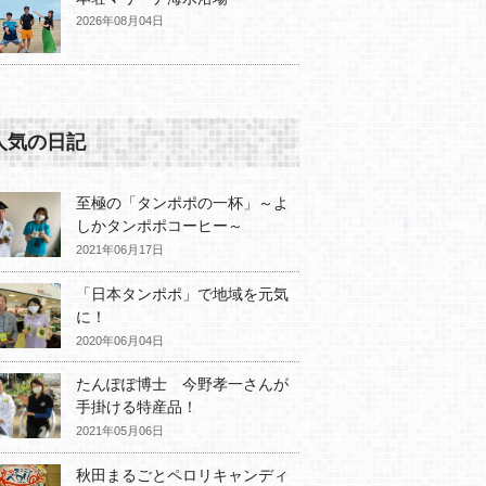
2026年08月04日
人気の日記
至極の「タンポポの一杯」～よ
しかタンポポコーヒー～
2021年06月17日
「日本タンポポ」で地域を元気
に！
2020年06月04日
たんぽぽ博士 今野孝一さんが
手掛ける特産品！
2021年05月06日
秋田まるごとペロリキャンディ