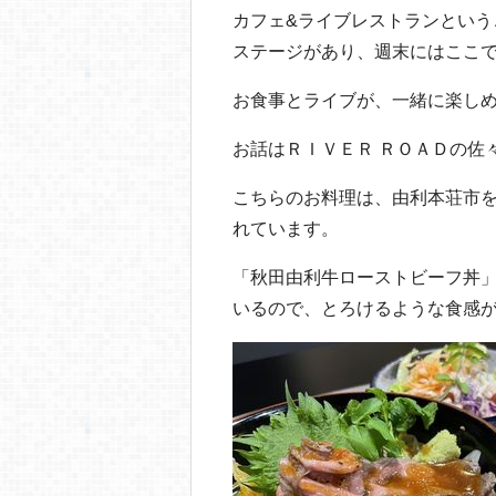
o
カフェ&ライブレストランという
o
ステージがあり、週末にはここ
k
お食事とライブが、一緒に楽し
お話はＲＩＶＥＲ ＲＯＡＤの佐
こちらのお料理は、由利本荘市
れています。
「秋田由利牛ローストビーフ丼
いるので、とろけるような食感