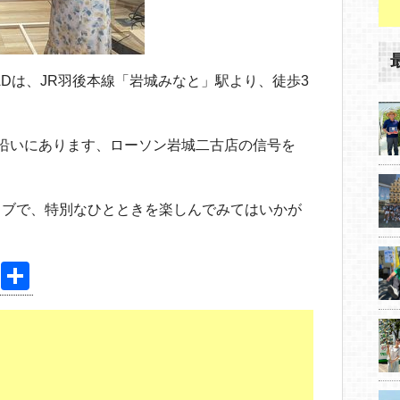
RIVER ROADは、JR羽後本線「岩城みなと」駅より、徒歩3
沿いにあります、ローソン岩城二古店の信号を
イブで、特別なひとときを楽しんでみてはいかが
Pi
共
nt
有
er
e
st