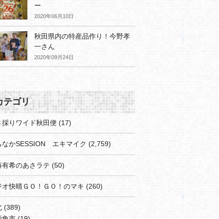
ー
2020年06月10日
秋田県内の特産品作り！今野孝
一さん
2020年09月24日
カテゴリ
さ採りワイド秋田便
(17)
なかSESSION エキマイク
(2,759)
藤有希のあさラテ
(50)
ジオ快晴ＧＯ！ＧＯ！のマキ
(260)
北
(389)
鹿角市
(19)