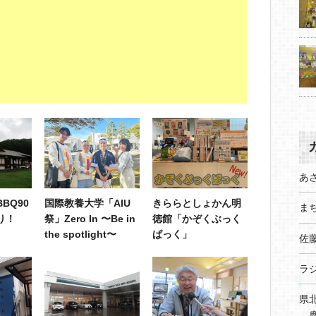
あ
BQ90
国際教養大学「AIU
きららとしょかん明
まち
り！
祭」Zero In 〜Be in
徳館「かぞくぶっく
the spotlight〜
ぱっく」
佐
ラ
県