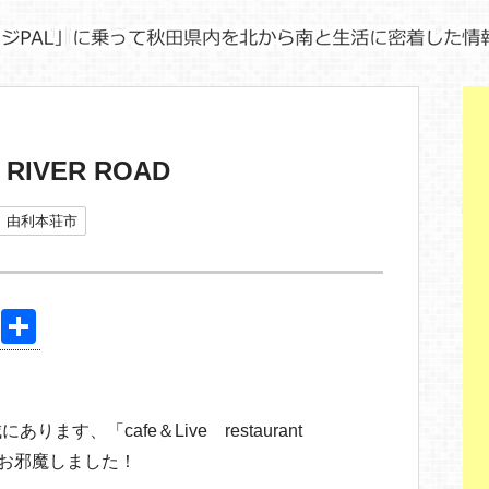
nt RIVER ROAD
由利本荘市
Pi
共
nt
有
er
e
ます、「cafe＆Live restaurant
st
)にお邪魔しました！