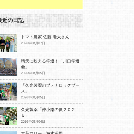
最近の日記
トマト農家 佐藤 隆大さん
2026年08月07日
晴天に映える竿燈！「川口竿燈
会」
2026年08月05日
「久光製薬のブテナロックブー
ス」
2026年08月05日
久光製薬「仲小路の夏２０２
６」
2026年08月04日
本荘マリーナ海水浴場