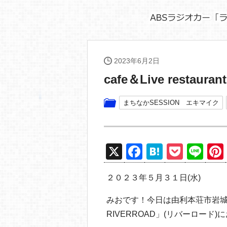
2023年6月2日
cafe＆Live restaura
まちなかSESSION エキマイク
X
F
H
P
Li
a
at
o
n
２０２３年５月３１日(水)
c
e
ck
e
e
n
et
みおです！今日は由利本荘市岩城にあり
b
a
RIVERROAD」(リバーロード