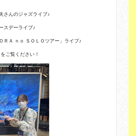
郁夫さんのジャズライブ♪
ースデーライブ♪
ＯＲＡ ｎｏ ＳＯＬＯツアー」ライブ♪
ジをご覧ください！