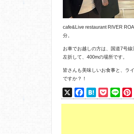
cafe&Live restaurant 
分。
お車でお越しの方は、国道7号線
左折して、400mの場所です。
皆さんも美味しいお食事と、ラ
ですか？！
X
F
H
P
Li
a
at
o
n
c
e
ck
e
e
n
et
b
a