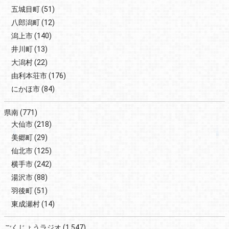
五城目町
(51)
八郎潟町
(12)
潟上市
(140)
井川町
(13)
大潟村
(22)
由利本荘市
(176)
にかほ市
(84)
県南
(771)
大仙市
(218)
美郷町
(29)
仙北市
(125)
横手市
(242)
湯沢市
(88)
羽後町
(51)
東成瀬村
(14)
ごくじょうラジオ
(1,547)