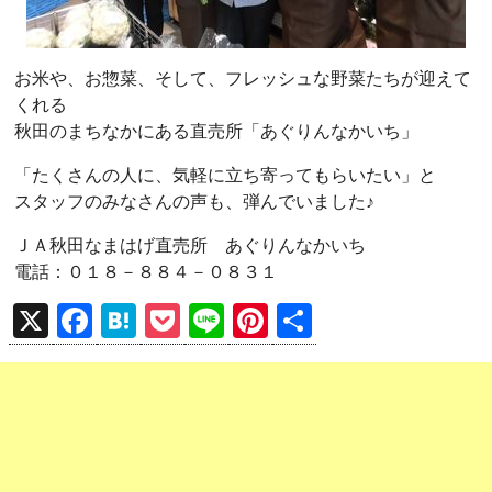
お米や、お惣菜、そして、フレッシュな野菜たちが迎えて
くれる
秋田のまちなかにある直売所「あぐりんなかいち」
「たくさんの人に、気軽に立ち寄ってもらいたい」と
スタッフのみなさんの声も、弾んでいました♪
ＪＡ秋田なまはげ直売所 あぐりんなかいち
電話：０１８－８８４－０８３１
X
F
H
P
Li
Pi
共
a
at
o
n
nt
有
ce
e
ck
e
er
b
n
et
es
o
a
t