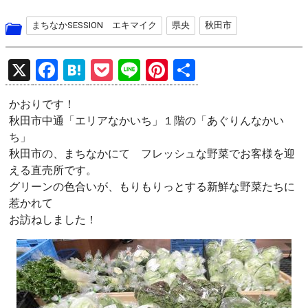
まちなかSESSION エキマイク
県央
秋田市
X
F
H
P
Li
Pi
共
a
at
o
n
nt
有
かおりです！
ce
e
ck
e
er
秋田市中通「エリアなかいち」１階の「あぐりんなかい
b
n
et
es
ち」
o
a
t
秋田市の、まちなかにて フレッシュな野菜でお客様を迎
える直売所です。
o
グリーンの色合いが、もりもりっとする新鮮な野菜たちに
k
惹かれて
お訪ねしました！