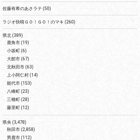
佐藤有希のあさラテ
(50)
ラジオ快晴ＧＯ！ＧＯ！のマキ
(260)
県北
(389)
鹿角市
(19)
小坂町
(6)
大館市
(67)
北秋田市
(63)
上小阿仁村
(14)
能代市
(153)
八峰町
(23)
三種町
(28)
藤里町
(12)
県央
(3,478)
秋田市
(2,858)
男鹿市
(112)