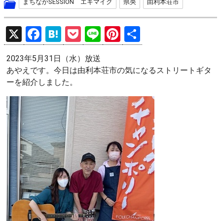
まちなかSESSION エキマイク
県央
由利本荘市
X
F
H
P
Li
Pi
共
a
at
o
n
nt
有
2023年5月31日（水）放送
ce
e
ck
e
er
あやえです。今日は由利本荘市の気になるストリートギタ
b
n
et
es
ーを紹介しました。
o
a
t
o
k