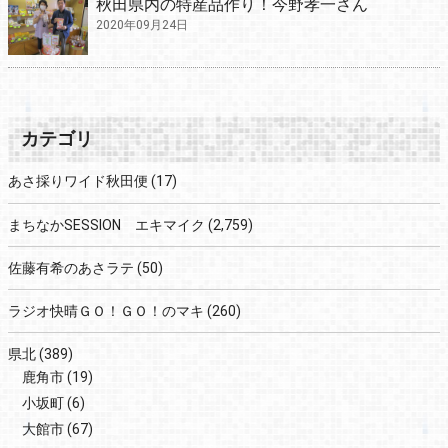
秋田県内の特産品作り！今野孝一さん
2020年09月24日
カテゴリ
あさ採りワイド秋田便
(17)
まちなかSESSION エキマイク
(2,759)
佐藤有希のあさラテ
(50)
ラジオ快晴ＧＯ！ＧＯ！のマキ
(260)
県北
(389)
鹿角市
(19)
小坂町
(6)
大館市
(67)