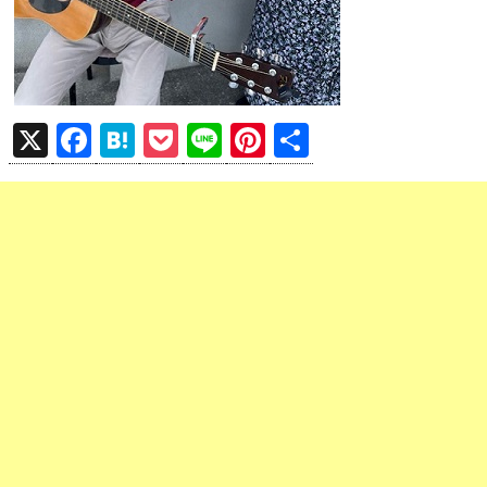
X
F
H
P
Li
Pi
共
a
at
o
n
nt
有
ce
e
ck
e
er
b
n
et
es
o
a
t
o
k