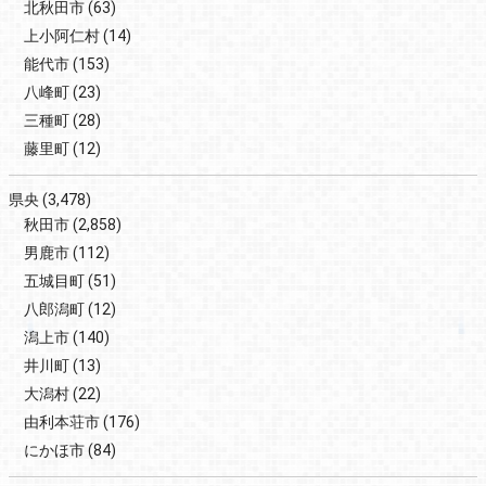
北秋田市
(63)
上小阿仁村
(14)
能代市
(153)
八峰町
(23)
三種町
(28)
藤里町
(12)
県央
(3,478)
秋田市
(2,858)
男鹿市
(112)
五城目町
(51)
八郎潟町
(12)
潟上市
(140)
井川町
(13)
大潟村
(22)
由利本荘市
(176)
にかほ市
(84)