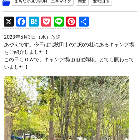
まちなかSESSION エキマイク
県北
北秋田市
X
F
H
P
Li
Pi
共
a
at
o
n
nt
有
2023年5月3日（水）放送
ce
e
ck
e
er
あやえです。今日は北秋田市の北欧の杜にあるキャンプ場
b
n
et
es
をご紹介しました！
o
a
t
この日もＧＷで、キャンプ場はほぼ満杯。とても賑わって
いました！
o
k