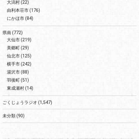
大潟村
(22)
由利本荘市
(176)
にかほ市
(84)
県南
(772)
大仙市
(219)
美郷町
(29)
仙北市
(125)
横手市
(242)
湯沢市
(88)
羽後町
(51)
東成瀬村
(14)
ごくじょうラジオ
(1,547)
未分類
(90)