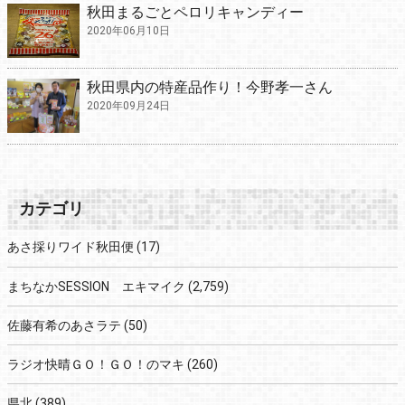
秋田まるごとペロリキャンディー
2020年06月10日
秋田県内の特産品作り！今野孝一さん
2020年09月24日
カテゴリ
あさ採りワイド秋田便
(17)
まちなかSESSION エキマイク
(2,759)
佐藤有希のあさラテ
(50)
ラジオ快晴ＧＯ！ＧＯ！のマキ
(260)
県北
(389)