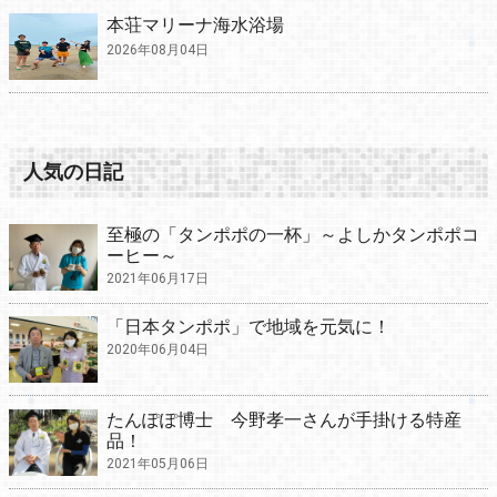
本荘マリーナ海水浴場
2026年08月04日
人気の日記
至極の「タンポポの一杯」～よしかタンポポコ
ーヒー～
2021年06月17日
「日本タンポポ」で地域を元気に！
2020年06月04日
たんぽぽ博士 今野孝一さんが手掛ける特産
品！
2021年05月06日