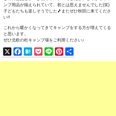
ンプ用品が揃えられていて、初とは思えませんでした(笑)
子どもたちも楽しそうでした🎵またぜひ秋田に来てくださ
い!!
これから暖かくなってきてキャンプをする方が増えてくる
と思います。
ぜひ北欧の杜キャンプ場をご利用ください♪
X
F
H
P
Li
Pi
共
a
at
o
n
nt
有
ce
e
ck
e
er
b
n
et
es
o
a
t
o
k