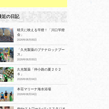
最近の日記
晴天に映える竿燈！「川口竿燈
会」
2026年08月05日
「久光製薬のブテナロックブー
ス」
2026年08月05日
久光製薬「仲小路の夏２０２
６」
2026年08月04日
本荘マリーナ海水浴場
2026年08月04日
Akitaエトワールバレエスタジオ