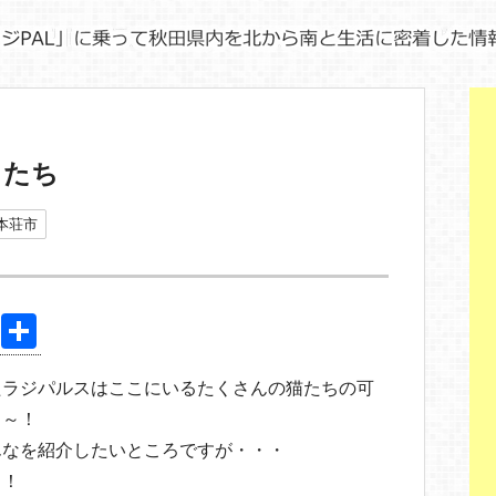
こたち
本荘市
Pi
共
nt
有
たラジパルスはここにいるたくさんの猫たちの可
er
ロ～！
e
んなを紹介したいところですが・・・
st
う！