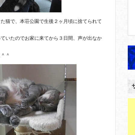
した猫で、本荘公園で生後２ヶ月頃に捨てられて
いていたのでお家に来てから３日間、声が出なか
た＾＾