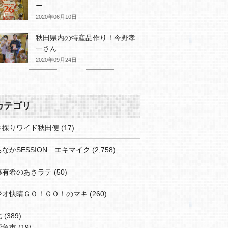
ー
2020年06月10日
秋田県内の特産品作り！今野孝
一さん
2020年09月24日
カテゴリ
さ採りワイド秋田便
(17)
なかSESSION エキマイク
(2,758)
藤有希のあさラテ
(50)
ジオ快晴ＧＯ！ＧＯ！のマキ
(260)
北
(389)
鹿角市
(19)