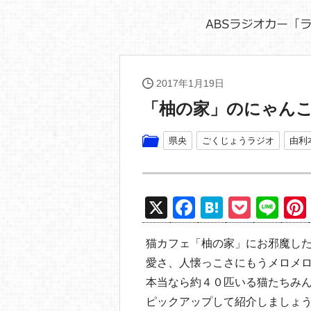
2017年1月19日
「柚の家」のにゃん
県央
ごくじょうラジオ
由利
X
F
H
P
Li
a
at
o
n
猫カフェ「柚の家」にお邪魔し
c
e
ck
e
愛さ、人懐っこさにもうメロメ
e
n
et
本当なら約４０匹いる猫たちみ
b
a
ピックアップして紹介しましょ