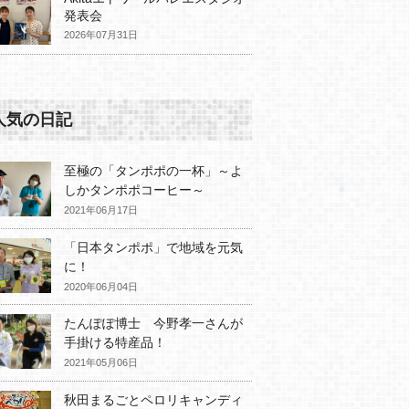
発表会
2026年07月31日
人気の日記
至極の「タンポポの一杯」～よ
しかタンポポコーヒー～
2021年06月17日
「日本タンポポ」で地域を元気
に！
2020年06月04日
たんぽぽ博士 今野孝一さんが
手掛ける特産品！
2021年05月06日
秋田まるごとペロリキャンディ