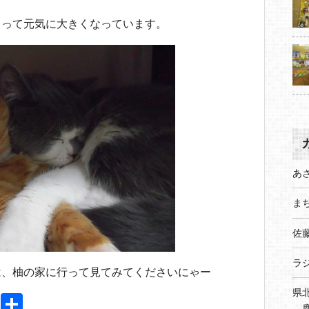
らって元気に大きくなっています。
あ
まち
佐
ラ
は、柚の家に行って見てみてくださいにゃー
県
Pi
共