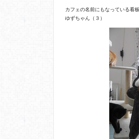
o
カフェの名前にもなっている看
o
ゆずちゃん（３）
k