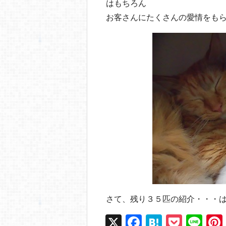
はもちろん
お客さんにたくさんの愛情をも
さて、残り３５匹の紹介・・・
X
F
H
P
Li