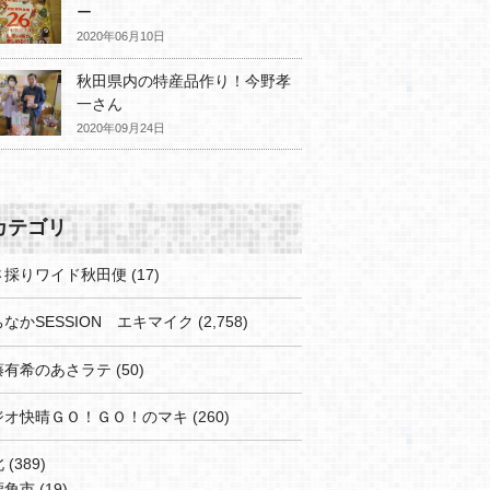
ー
2020年06月10日
秋田県内の特産品作り！今野孝
一さん
2020年09月24日
カテゴリ
さ採りワイド秋田便
(17)
なかSESSION エキマイク
(2,758)
藤有希のあさラテ
(50)
ジオ快晴ＧＯ！ＧＯ！のマキ
(260)
北
(389)
鹿角市
(19)