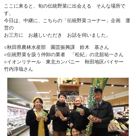
ここに来ると、旬の伝統野菜に出会える そんな場所で
す。
今日は、中継に、こちらの「伝統野菜コーナー」企画 運
営の
お三方に お越しいただき お話を伺いました。
○秋田県農林水産部 園芸振興課 鈴木 基さん
○伝統野菜を扱う仲卸の業者 「松紀」の北舘祐一さん
○イオンリテール 東北カンパニー 秋田地区バイヤー
竹内淳哉さん