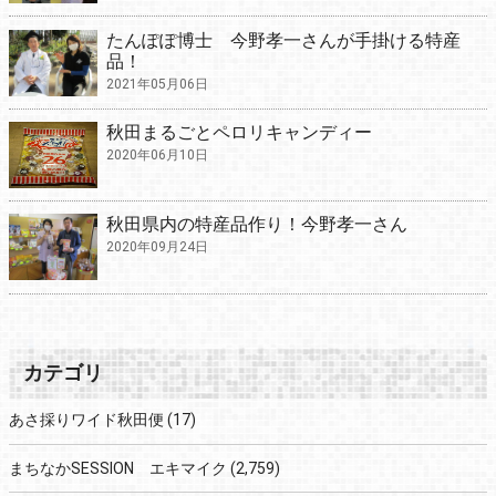
たんぽぽ博士 今野孝一さんが手掛ける特産
品！
2021年05月06日
秋田まるごとペロリキャンディー
2020年06月10日
秋田県内の特産品作り！今野孝一さん
2020年09月24日
カテゴリ
あさ採りワイド秋田便
(17)
まちなかSESSION エキマイク
(2,759)