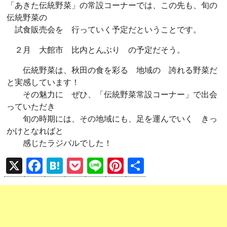
「あきた伝統野菜」の常設コーナーでは、この先も、旬の
伝統野菜の
試食販売会を 行っていく予定だということです。
２月 大館市 比内とんぶり の予定だそう。
伝統野菜は、秋田の食を彩る 地域の 誇れる野菜だ
と実感しています！
その魅力に ぜひ、「伝統野菜常設コーナー」で出会
っていただき
旬の時期には、その地域にも、足を運んでいく きっ
かけとなればと
感じたラジパルでした！
X
F
H
P
Li
Pi
共
a
at
o
n
nt
有
ce
e
ck
e
er
b
n
et
es