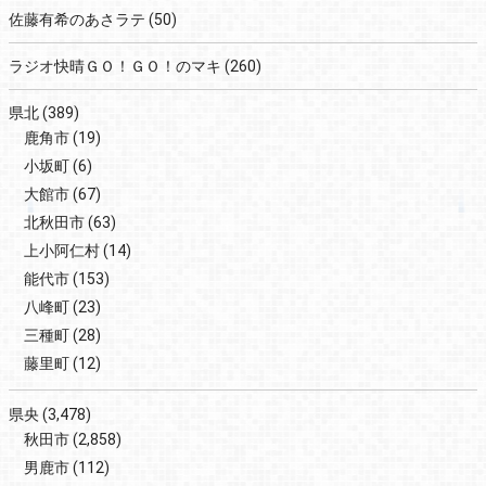
佐藤有希のあさラテ
(50)
ラジオ快晴ＧＯ！ＧＯ！のマキ
(260)
県北
(389)
鹿角市
(19)
小坂町
(6)
大館市
(67)
北秋田市
(63)
上小阿仁村
(14)
能代市
(153)
八峰町
(23)
三種町
(28)
藤里町
(12)
県央
(3,478)
秋田市
(2,858)
男鹿市
(112)