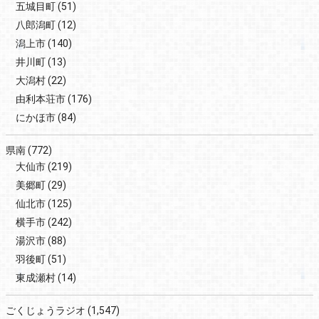
五城目町
(51)
八郎潟町
(12)
潟上市
(140)
井川町
(13)
大潟村
(22)
由利本荘市
(176)
にかほ市
(84)
県南
(772)
大仙市
(219)
美郷町
(29)
仙北市
(125)
横手市
(242)
湯沢市
(88)
羽後町
(51)
東成瀬村
(14)
ごくじょうラジオ
(1,547)