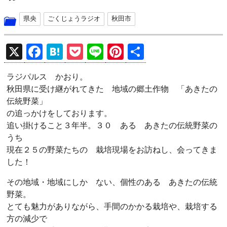
県央
ごくじょうラジオ
秋田市
X
F
H
P
Li
Pi
共
a
at
o
n
nt
有
ラジパルス かおり。
ce
e
ck
e
er
秋田県に受け継がれてきた 地域の郷土作物 「あきたの
b
n
et
es
伝統野菜」
o
a
t
の追っかけをしております。
追い掛けること３年半。３０ ある あきたの伝統野菜の
o
うち
k
現在２５の野菜たちの 栽培現場をお訪ねし、会ってきま
した！
その地域・地域にしか ない、個性のある あきたの伝統
野菜。
とても魅力がありながら、手間のかかる栽培や、栽培する
方の減少で