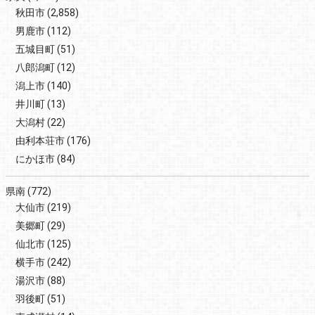
秋田市
(2,858)
男鹿市
(112)
五城目町
(51)
八郎潟町
(12)
潟上市
(140)
井川町
(13)
大潟村
(22)
由利本荘市
(176)
にかほ市
(84)
県南
(772)
大仙市
(219)
美郷町
(29)
仙北市
(125)
横手市
(242)
湯沢市
(88)
羽後町
(51)