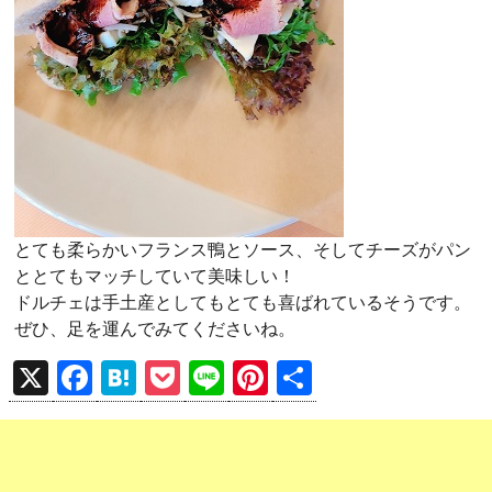
とても柔らかいフランス鴨とソース、そしてチーズがパン
ととてもマッチしていて美味しい！
ドルチェは手土産としてもとても喜ばれているそうです。
ぜひ、足を運んでみてくださいね。
X
F
H
P
Li
Pi
共
a
at
o
n
nt
有
ce
e
ck
e
er
b
n
et
es