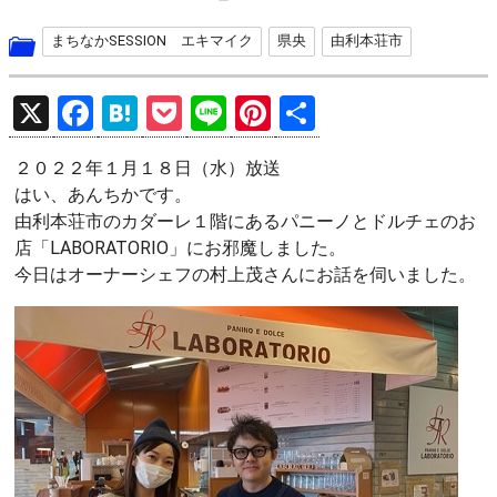
まちなかSESSION エキマイク
県央
由利本荘市
X
F
H
P
Li
Pi
共
a
at
o
n
nt
有
２０２２年１月１８日（水）放送
ce
e
ck
e
er
はい、あんちかです。
b
n
et
es
由利本荘市のカダーレ１階にあるパニーノとドルチェのお
o
a
t
店「LABORATORIO」にお邪魔しました。
今日はオーナーシェフの村上茂さんにお話を伺いました。
o
k