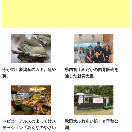
今が旬！象潟産のカキ。魚や
県内初！めだかの飼育販売を
英。
通じた就労支援
トピコ・アルスのよってけス
秋田犬ふれあい処ｉｎ千秋公
テーション「みんなのやさい
園