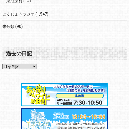
東成瀬村
(14)
ごくじょうラジオ
(1,547)
未分類
(90)
過去の日記