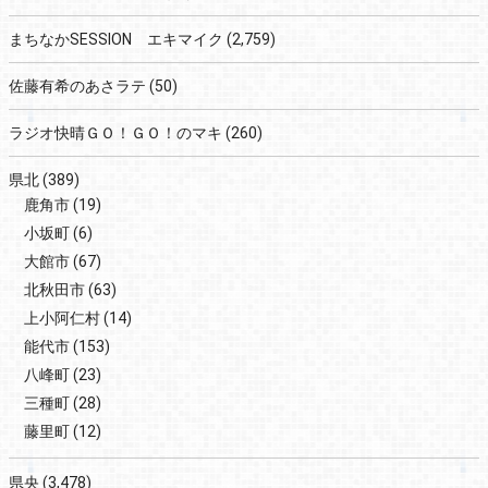
まちなかSESSION エキマイク
(2,759)
佐藤有希のあさラテ
(50)
ラジオ快晴ＧＯ！ＧＯ！のマキ
(260)
県北
(389)
鹿角市
(19)
小坂町
(6)
大館市
(67)
北秋田市
(63)
上小阿仁村
(14)
能代市
(153)
八峰町
(23)
三種町
(28)
藤里町
(12)
県央
(3,478)