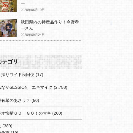
ー
2020年06月10日
秋田県内の特産品作り！今野孝
一さん
2020年09月24日
カテゴリ
さ採りワイド秋田便
(17)
なかSESSION エキマイク
(2,758)
藤有希のあさラテ
(50)
ジオ快晴ＧＯ！ＧＯ！のマキ
(260)
北
(389)
鹿角市
(19)