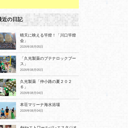
最近の日記
晴天に映える竿燈！「川口竿燈
会」
2026年08月05日
「久光製薬のブテナロックブー
ス」
2026年08月05日
久光製薬「仲小路の夏２０２
６」
2026年08月04日
本荘マリーナ海水浴場
2026年08月04日
Akitaエトワールバレエスタジオ