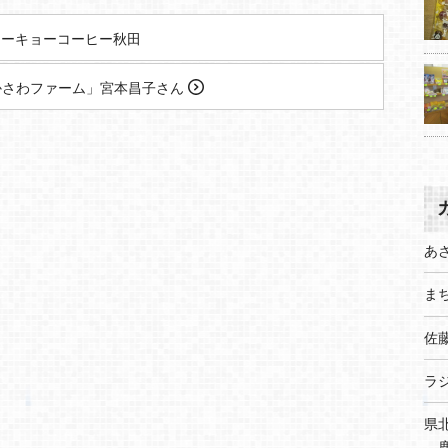
ーキョーコーヒー秋田
かさわファーム」宮本昌子さん
あ
まち
佐
ラ
県