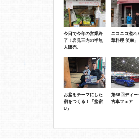
今日で今年の営業終
ニコニコ溢れ
了！岩見三内の半無
華料理 笑幸」
人販売。
お盆をテーマにした
第66回ディー
宿をつくる！「盆宿
古車フェア
U」