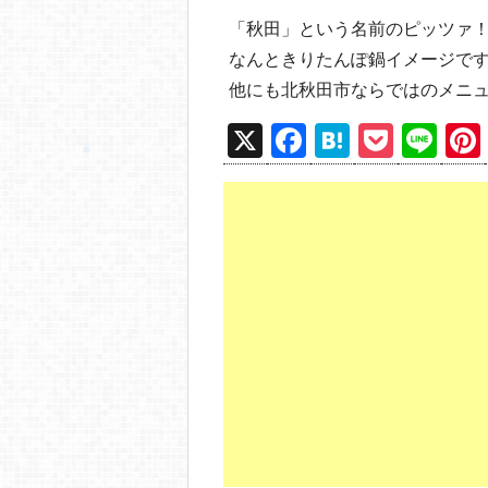
「秋田」という名前のピッツァ
なんときりたんぽ鍋イメージで
他にも北秋田市ならではのメニュー
X
F
H
P
Li
a
at
o
n
c
e
ck
e
e
n
et
b
a
o
o
k