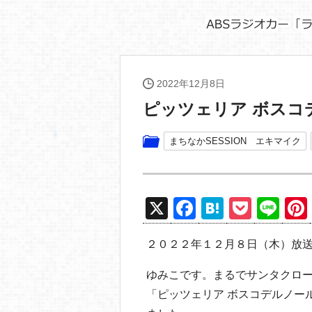
2022年12月8日
ピッツェリア ボスコ
まちなかSESSION エキマイク
X
F
H
P
Li
a
at
o
n
２０２２年１２月８日（木）放
c
e
ck
e
e
n
et
ゆみこです。まるでサンタクロ
b
a
「ピッツェリア ボスコデルノー