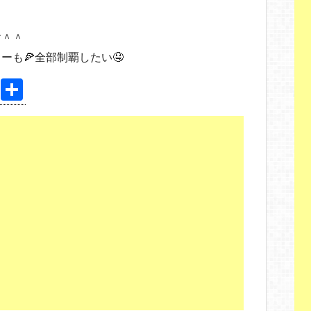
！
す＾＾
も🍕全部制覇したい🤤
Pi
共
nt
有
er
e
st