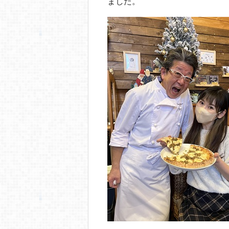
o
ました。
o
k