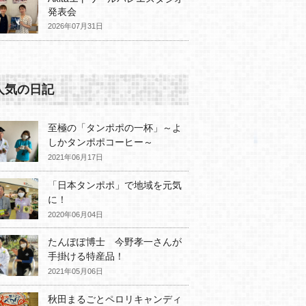
発表会
2026年07月31日
人気の日記
至極の「タンポポの一杯」～よ
しかタンポポコーヒー～
2021年06月17日
「日本タンポポ」で地域を元気
に！
2020年06月04日
たんぽぽ博士 今野孝一さんが
手掛ける特産品！
2021年05月06日
秋田まるごとペロリキャンディ