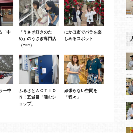
る「中
「うさぎ好きのた
にかほ市でバラを楽
め」のうさぎ専門店
しめるスポット
（^×^）
ラー中
ふるさとＡＣＴＩＯ
頑張らない空間を
Ｎ！五城目「噛むシ
「程々」
ョップ」