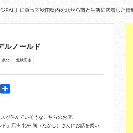
デルノールド
県北
北秋田市
Pi
共
nt
有
送
er
e
ースが住んでいそうなこちらのお店、
st
ルド」店主 北林 尚（たかし）さんにお話を伺い