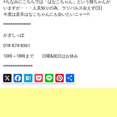
※ちなみにこちらでは「はなこちゃん」という猫ちゃんが
いますが・・・人見知りの為、ラジパルス会えず(泣)
今度は是非はなこちゃんにも会いたいニャー!!
***************
かぎしっぽ
018-874-8361
10時～18時まで 日曜&祝日はお休み
****************
X
F
H
P
Li
Pi
共
a
at
o
n
nt
有
ce
e
ck
e
er
b
n
et
es
o
a
t