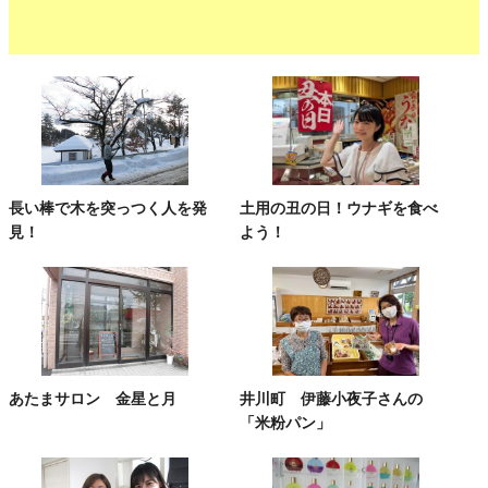
長い棒で木を突っつく人を発
土用の丑の日！ウナギを食べ
見！
よう！
あたまサロン 金星と月
井川町 伊藤小夜子さんの
「米粉パン」