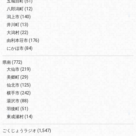
五城目町
(51)
八郎潟町
(12)
潟上市
(140)
井川町
(13)
大潟村
(22)
由利本荘市
(176)
にかほ市
(84)
県南
(772)
大仙市
(219)
美郷町
(29)
仙北市
(125)
横手市
(242)
湯沢市
(88)
羽後町
(51)
東成瀬村
(14)
ごくじょうラジオ
(1,547)