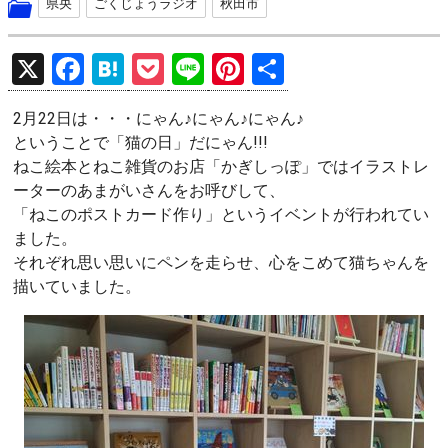
県央
ごくじょうラジオ
秋田市
X
F
H
P
Li
Pi
共
a
at
o
n
nt
有
2月22日は・・・にゃん♪にゃん♪にゃん♪
ce
e
ck
e
er
ということで「猫の日」だにゃん!!!
b
n
et
es
ねこ絵本とねこ雑貨のお店「かぎしっぽ」ではイラストレ
o
a
t
ーターのあまがいさんをお呼びして、
「ねこのポストカード作り」というイベントが行われてい
o
ました。
k
それぞれ思い思いにペンを走らせ、心をこめて猫ちゃんを
描いていました。