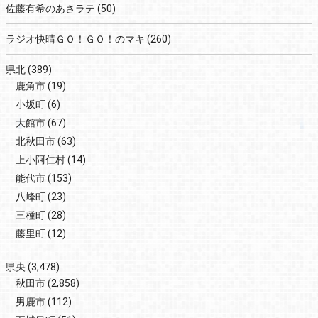
佐藤有希のあさラテ
(50)
ラジオ快晴ＧＯ！ＧＯ！のマキ
(260)
県北
(389)
鹿角市
(19)
小坂町
(6)
大館市
(67)
北秋田市
(63)
上小阿仁村
(14)
能代市
(153)
八峰町
(23)
三種町
(28)
藤里町
(12)
県央
(3,478)
秋田市
(2,858)
男鹿市
(112)