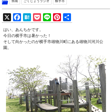
県南
ごくじょうラジオ
横手市
X
F
H
P
Li
Pi
共
a
at
o
n
nt
有
はい、あんちかです。
ce
e
ck
e
er
今日の横手市は暑かった！
b
n
et
es
そして向かったのが横手市雄物川町にある雄物川河川公
o
a
t
園。
o
k