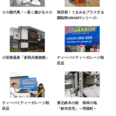
☆☆能代凧 ~～高く揚がる☆☆
秋田発！うまみをプラスする
調味料UMAMYシリーズ♪
小安挟温泉「多郎兵衛旅館」
ティーバイティーガレージ秋
田店
ティーバイティーガレージ秋
東北鈴木の姓 発祥の地
田店
「鈴木住宅」～羽後町～