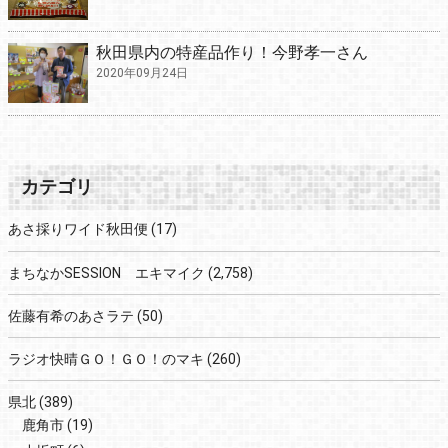
秋田県内の特産品作り！今野孝一さん
2020年09月24日
カテゴリ
あさ採りワイド秋田便
(17)
まちなかSESSION エキマイク
(2,758)
佐藤有希のあさラテ
(50)
ラジオ快晴ＧＯ！ＧＯ！のマキ
(260)
県北
(389)
鹿角市
(19)