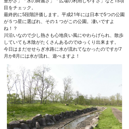
豊かさ」「水の綺麗さ」「広場の利用しやすさ」など15項
目をチェック。
最終的に5段階評価します。平成21年には日本で5つの公園
が５つ星に選ばれ、その１つがこの公園。凄いですよ
ね！？
川沿いなので少し熱さも心地良い風にやわらげられ、散歩
していても木陰がたくさんあるのでゆっくり出来ます。
今日はまだせせらぎ水路に水が流れてなかったのですが7
月か8月には水が流れ、遊べますよ！