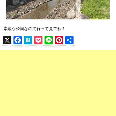
素敵な公園なので行って見てね！
X
F
H
P
Li
Pi
共
a
at
o
n
nt
有
ce
e
ck
e
er
b
n
et
es
o
a
t
o
k