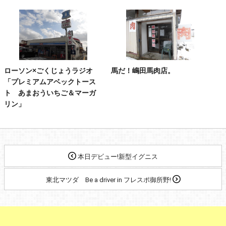
ローソン×ごくじょうラジオ
馬だ！嶋田馬肉店。
「プレミアムアベックトース
ト あまおういちご＆マーガ
リン」
本日デビュー!新型イグニス
東北マツダ Be a driver in フレスポ御所野!