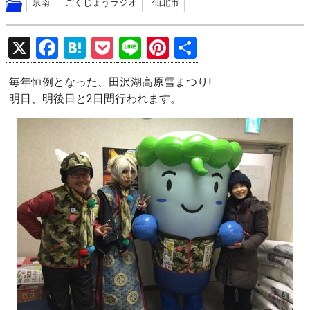
県南
ごくじょうラジオ
仙北市
X
F
H
P
Li
Pi
共
a
at
o
n
nt
有
毎年恒例となった、田沢湖高原雪まつり!
ce
e
ck
e
er
明日、明後日と2日間行われます。
b
n
et
es
o
a
t
o
k