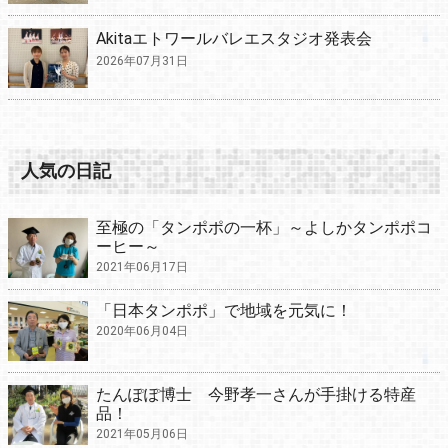
Akitaエトワールバレエスタジオ発表会
2026年07月31日
人気の日記
至極の「タンポポの一杯」～よしかタンポポコ
ーヒー～
2021年06月17日
「日本タンポポ」で地域を元気に！
2020年06月04日
たんぽぽ博士 今野孝一さんが手掛ける特産
品！
2021年05月06日