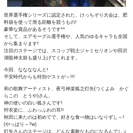
世界選手権シリーズに認定された、けっちぞり大会は、肥
料袋を使って滑る距離を競うもの!
豪華な賞品があるそうです^^
そして、エアモーグル選手権や、人気のゆるキャラも全国
から集まります!
注目のステージでは、スコップ戦士ジャミセリオンや田沢
湖龍神太鼓も盛り上げてくれます。
今回、ななななんと!
平安時代からも特別ゲストが～!!!
和の歌舞アーティスト、夜弓神楽狐之灯矢(つくよみ かぐ
らこの とうや)さん。
神の使いの白い狐さんです!
狩衣姿に、ふわっふわの耳!!
秋田に来たのは初めてで、好きな食べ物はいなりずし～!
(やっぱり～?w)
灯矢さんのステージは、どんな素敵なものになるんでしょ