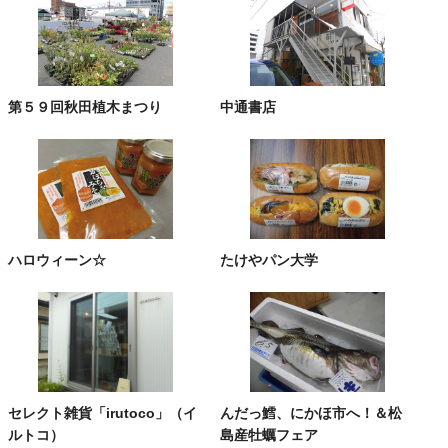
第５９回秋田植木まつり
中通書店
ハロウィーン☆
たけやパン大学
セレクト雑貨「irutoco」（イ
んだっ鱈、にかほ市へ！＆松
ルトコ）
島産牡蠣フェア