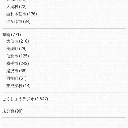
大潟村
(22)
由利本荘市
(176)
にかほ市
(84)
県南
(771)
大仙市
(218)
美郷町
(29)
仙北市
(125)
横手市
(242)
湯沢市
(88)
羽後町
(51)
東成瀬村
(14)
ごくじょうラジオ
(1,547)
未分類
(90)