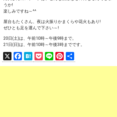
うか!
楽しみですね～^^
屋台もたくさん、夜は火振りかまくらや花火もあり!
ぜひとも足を運んで下さい～!
20日(土)は、午前10時～午後9時まで。
21日(日)は、午前10時～午後3時までです。
X
F
H
P
Li
Pi
共
a
at
o
n
nt
有
ce
e
ck
e
er
b
n
et
es
o
a
t
o
k