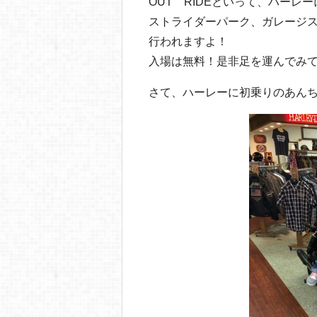
o
OUT RIDEといって、ハーレ
ストライダーパーク、ガレージ
o
行われますよ！
k
入場は無料！是非足を運んでみ
さて、ハーレーに初乗りのあん