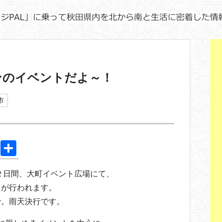
ンのイベントだよ～！
市
Pi
共
nt
有
の２日間、大町イベント広場にて、
er
トが行われます。
e
で。雨天決行です。
st