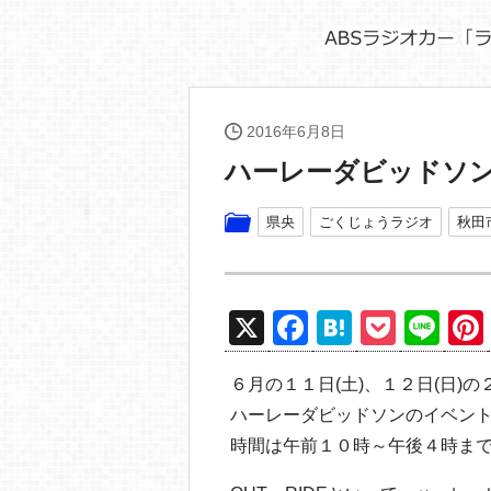
2016年6月8日
ハーレーダビッドソ
県央
ごくじょうラジオ
秋田
X
F
H
P
Li
a
at
o
n
６月の１１日(土)、１２日(日)
c
e
ck
e
ハーレーダビッドソンのイベン
e
n
et
時間は午前１０時～午後４時ま
b
a