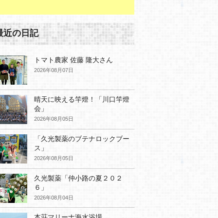
最近の日記
トマト農家 佐藤 隆大さん
2026年08月07日
晴天に映える竿燈！「川口竿燈
会」
2026年08月05日
「久光製薬のブテナロックブー
ス」
2026年08月05日
久光製薬「仲小路の夏２０２
６」
2026年08月04日
本荘マリーナ海水浴場