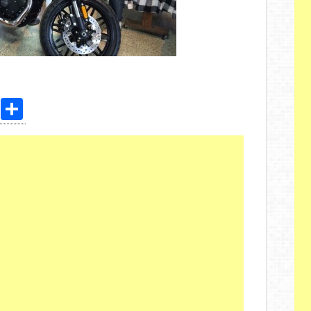
Pi
共
nt
有
er
e
st