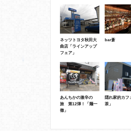
ネッツトヨタ秋田大
bar蒼
曲店「ラインアップ
フェア」
あんちかの激辛の
隠れ家的カフ
旅 第12弾！「麺一
茶」
徹」