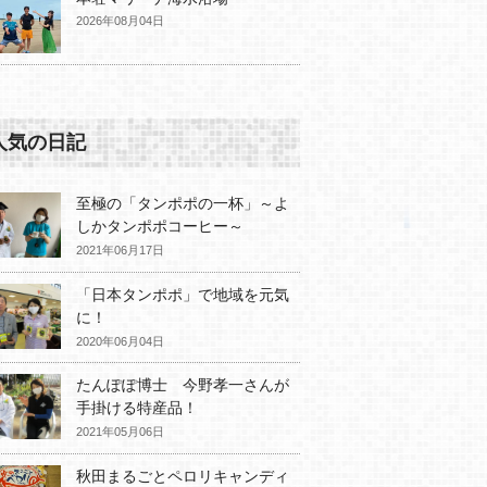
2026年08月04日
人気の日記
至極の「タンポポの一杯」～よ
しかタンポポコーヒー～
2021年06月17日
「日本タンポポ」で地域を元気
に！
2020年06月04日
たんぽぽ博士 今野孝一さんが
手掛ける特産品！
2021年05月06日
秋田まるごとペロリキャンディ