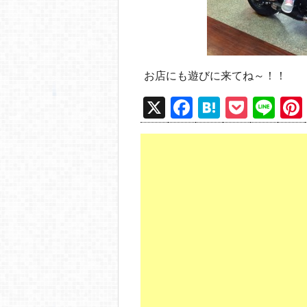
お店にも遊びに来てね～！！
X
F
H
P
Li
a
at
o
n
c
e
ck
e
e
n
et
b
a
o
o
k