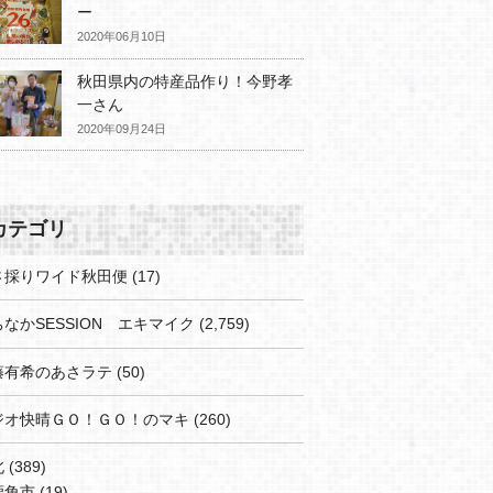
ー
2020年06月10日
秋田県内の特産品作り！今野孝
一さん
2020年09月24日
カテゴリ
さ採りワイド秋田便
(17)
なかSESSION エキマイク
(2,759)
藤有希のあさラテ
(50)
ジオ快晴ＧＯ！ＧＯ！のマキ
(260)
北
(389)
鹿角市
(19)