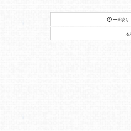
一番絞り
地