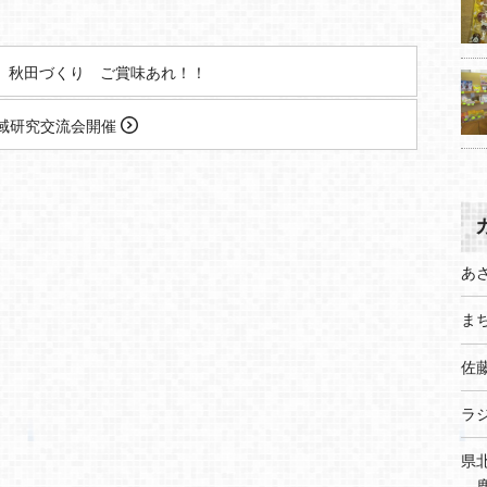
 秋田づくり ご賞味あれ！！
域研究交流会開催
あ
まち
佐
ラ
県