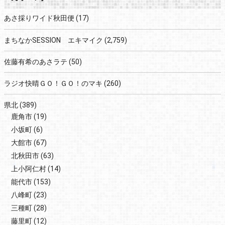
あさ採りワイド秋田便
(17)
まちなかSESSION エキマイク
(2,759)
佐藤有希のあさラテ
(50)
ラジオ快晴ＧＯ！ＧＯ！のマキ
(260)
県北
(389)
鹿角市
(19)
小坂町
(6)
大館市
(67)
北秋田市
(63)
上小阿仁村
(14)
能代市
(153)
八峰町
(23)
三種町
(28)
藤里町
(12)