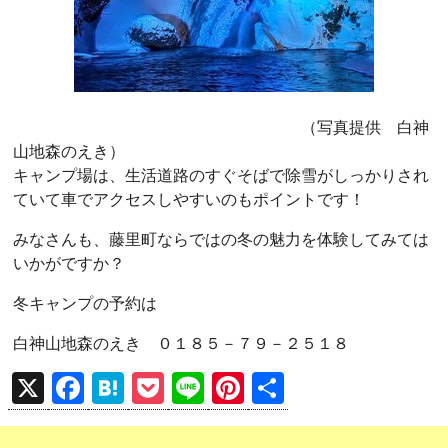
（写真提供 白神
山地森のえき）
キャンプ場は、生活道路のすぐそばで除雪がしっかりされ
ていて車でアクセスしやすいのもポイントです！
みなさんも、藤里町ならではの冬の魅力を体験してみては
いかがですか？
冬キャンプの予約は
白神山地森のえき ０１８５－７９－２５１８
X
F
H
P
Li
Pi
共
a
at
o
n
nt
有