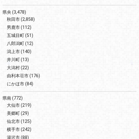
県央
(3,478)
秋田市
(2,858)
男鹿市
(112)
五城目町
(51)
八郎潟町
(12)
潟上市
(140)
井川町
(13)
大潟村
(22)
由利本荘市
(176)
にかほ市
(84)
県南
(772)
大仙市
(219)
美郷町
(29)
仙北市
(125)
横手市
(242)
湯沢市
(88)