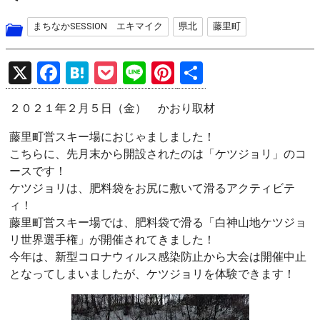
まちなかSESSION エキマイク
県北
藤里町
X
F
H
P
Li
Pi
共
a
at
o
n
nt
有
２０２１年２月５日（金） かおり取材
ce
e
ck
e
er
b
n
et
es
藤里町営スキー場におじゃましました！
こちらに、先月末から開設されたのは「ケツジョリ」のコ
o
a
t
ースです！
o
ケツジョリは、肥料袋をお尻に敷いて滑るアクティビテ
k
ィ！
藤里町営スキー場では、肥料袋で滑る「白神山地ケツジョ
リ世界選手権」が開催されてきました！
今年は、新型コロナウィルス感染防止から大会は開催中止
となってしまいましたが、ケツジョリを体験できます！