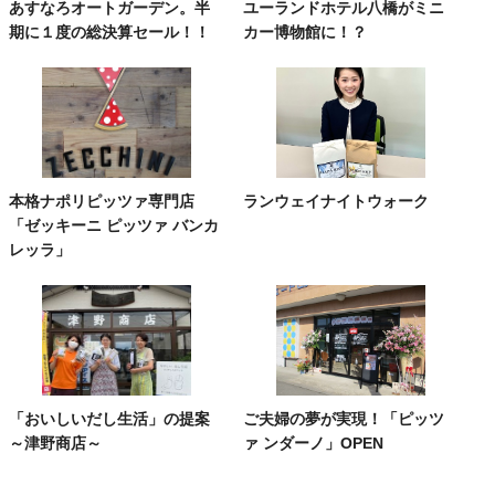
あすなろオートガーデン。半
ユーランドホテル八橋がミニ
期に１度の総決算セール！！
カー博物館に！？
本格ナポリピッツァ専門店
ランウェイナイトウォーク
「ゼッキーニ ピッツァ バンカ
レッラ」
「おいしいだし生活」の提案
ご夫婦の夢が実現！「ピッツ
～津野商店～
ァ ンダーノ」OPEN