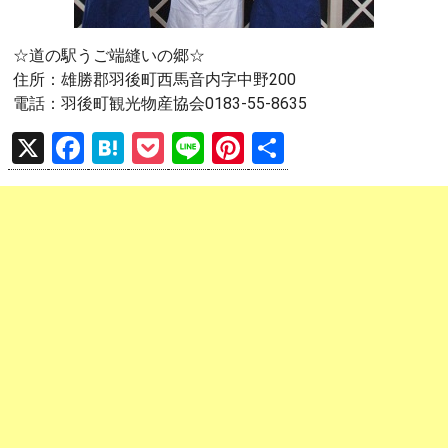
☆道の駅うご端縫いの郷☆
住所：雄勝郡羽後町西馬音内字中野200
電話：羽後町観光物産協会0183-55-8635
X
F
H
P
Li
Pi
共
a
at
o
n
nt
有
ce
e
ck
e
er
b
n
et
es
o
a
t
o
k