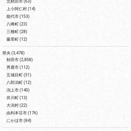
北秋田市
(63)
上小阿仁村
(14)
能代市
(153)
八峰町
(23)
三種町
(28)
藤里町
(12)
県央
(3,478)
秋田市
(2,858)
男鹿市
(112)
五城目町
(51)
八郎潟町
(12)
潟上市
(140)
井川町
(13)
大潟村
(22)
由利本荘市
(176)
にかほ市
(84)