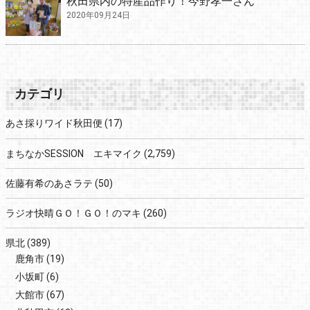
秋田県内の特産品作り！今野孝一さん
2020年09月24日
カテゴリ
あさ採りワイド秋田便
(17)
まちなかSESSION エキマイク
(2,759)
佐藤有希のあさラテ
(50)
ラジオ快晴ＧＯ！ＧＯ！のマキ
(260)
県北
(389)
鹿角市
(19)
小坂町
(6)
大館市
(67)