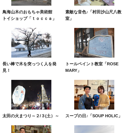
鳥海山木のおもちゃ美術館
素敵な音色♪「村田沙山尺八教
トイショップ「ｔｏｃｃａ」
室」
長い棒で木を突っつく人を発
トールペイント教室「ROSE
見！
MARY」
太田の火まつり～２/３(土）～
スープの日♪「SOUP HOLIC」