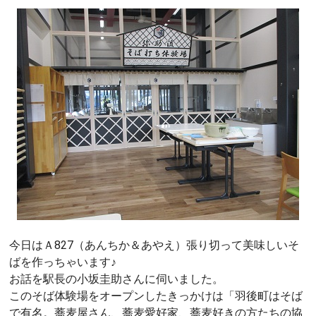
今日はＡ827（あんちか＆あやえ）張り切って美味しいそ
ばを作っちゃいます♪
お話を駅長の小坂圭助さんに伺いました。
このそば体験場をオープンしたきっかけは「羽後町はそば
で有名。蕎麦屋さん、蕎麦愛好家、蕎麦好きの方たちの協