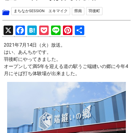
まちなかSESSION エキマイク
県南
羽後町
X
F
H
P
Li
Pi
共
a
at
o
n
nt
有
2021年7月14日（火）放送。
ce
e
ck
e
er
はい、あんちかです。
b
n
et
es
羽後町にやってきました。
o
a
t
オープンして満5年を迎える道の駅うご端縫いの郷に今年4
月にそば打ち体験場が出来ました。
o
k