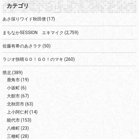
カテゴリ
あさ採りワイド秋田便
(17)
まちなかSESSION エキマイク
(2,759)
佐藤有希のあさラテ
(50)
ラジオ快晴ＧＯ！ＧＯ！のマキ
(260)
県北
(389)
鹿角市
(19)
小坂町
(6)
大館市
(67)
北秋田市
(63)
上小阿仁村
(14)
能代市
(153)
八峰町
(23)
三種町
(28)