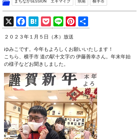
まちなかSESSION エキマイク
県南
横手市
X
F
H
P
Li
Pi
共
a
at
o
n
nt
有
２０２３年１月５日（木）放送
ce
e
ck
e
er
b
n
et
es
ゆみこです。今年もよろしくお願いいたします！
こちら、横手市 道の駅十文字の 伊藤善幸さん。年末年始
o
a
t
の様子などお聞きしました。
o
k