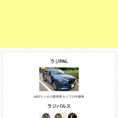
ラジPAL
ABSラジオの乗用車タイプの中継車
ラジパルス