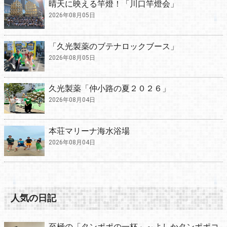
晴天に映える竿燈！「川口竿燈会」
2026年08月05日
「久光製薬のブテナロックブース」
2026年08月05日
久光製薬「仲小路の夏２０２６」
2026年08月04日
本荘マリーナ海水浴場
2026年08月04日
人気の日記
至極の「タンポポの一杯」～よしかタンポポコ