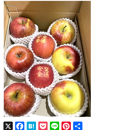
X
F
H
P
Li
Pi
共