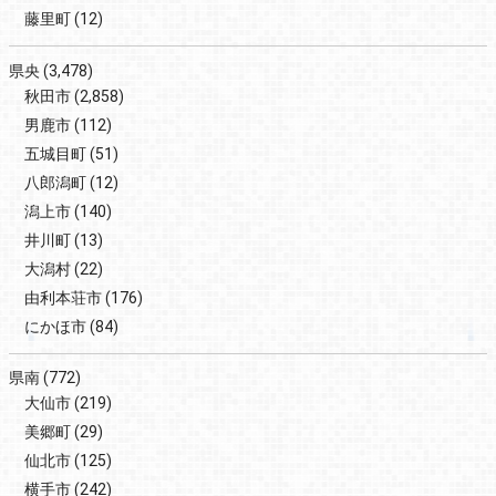
藤里町
(12)
県央
(3,478)
秋田市
(2,858)
男鹿市
(112)
五城目町
(51)
八郎潟町
(12)
潟上市
(140)
井川町
(13)
大潟村
(22)
由利本荘市
(176)
にかほ市
(84)
県南
(772)
大仙市
(219)
美郷町
(29)
仙北市
(125)
横手市
(242)