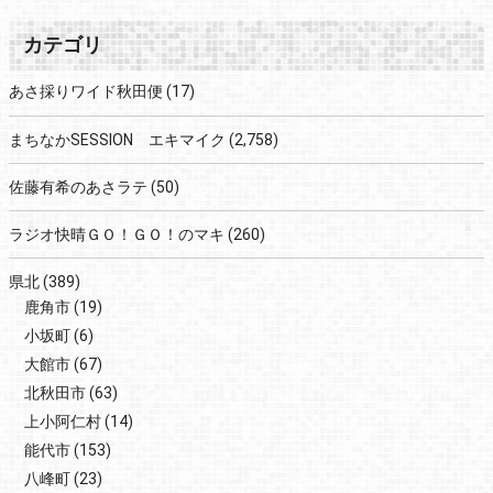
カテゴリ
あさ採りワイド秋田便
(17)
まちなかSESSION エキマイク
(2,758)
佐藤有希のあさラテ
(50)
ラジオ快晴ＧＯ！ＧＯ！のマキ
(260)
県北
(389)
鹿角市
(19)
小坂町
(6)
大館市
(67)
北秋田市
(63)
上小阿仁村
(14)
能代市
(153)
八峰町
(23)