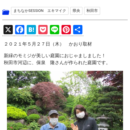
まちなかSESSION エキマイク
県央
秋田市
X
F
H
P
Li
Pi
共
a
at
o
n
nt
有
２０２１年５月２７日（木） かおり取材
ce
e
ck
e
er
b
n
et
es
新緑のモミジが美しい庭園におじゃましました！
秋田市河辺に、保泉 隆さんが作られた庭園です。
o
a
t
o
k