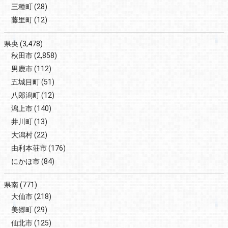
三種町
(28)
藤里町
(12)
県央
(3,478)
秋田市
(2,858)
男鹿市
(112)
五城目町
(51)
八郎潟町
(12)
潟上市
(140)
井川町
(13)
大潟村
(22)
由利本荘市
(176)
にかほ市
(84)
県南
(771)
大仙市
(218)
美郷町
(29)
仙北市
(125)