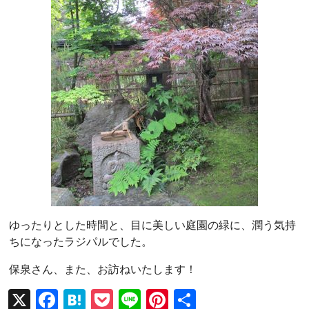
ゆったりとした時間と、目に美しい庭園の緑に、潤う気持
ちになったラジパルでした。
保泉さん、また、お訪ねいたします！
X
F
H
P
Li
Pi
共