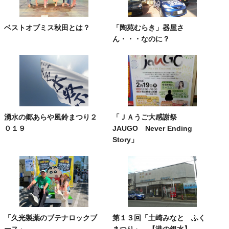
ベストオブミス秋田とは？
「陶苑むらき」器屋さ
ん・・・なのに？
湧水の郷あらや風鈴まつり２
「ＪＡうご大感謝祭
０１９
JAUGO Never Ending
Story」
「久光製薬のブテナロックブ
第１３回「土崎みなと ふく
ース」
まつり」 【港の銀水】