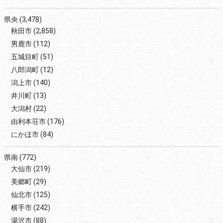
県央
(3,478)
秋田市
(2,858)
男鹿市
(112)
五城目町
(51)
八郎潟町
(12)
潟上市
(140)
井川町
(13)
大潟村
(22)
由利本荘市
(176)
にかほ市
(84)
県南
(772)
大仙市
(219)
美郷町
(29)
仙北市
(125)
横手市
(242)
湯沢市
(88)