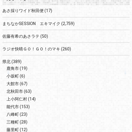
あさ採りワイド秋田便
(17)
まちなかSESSION エキマイク
(2,759)
佐藤有希のあさラテ
(50)
ラジオ快晴ＧＯ！ＧＯ！のマキ
(260)
県北
(389)
鹿角市
(19)
小坂町
(6)
大館市
(67)
北秋田市
(63)
上小阿仁村
(14)
能代市
(153)
八峰町
(23)
三種町
(28)
藤里町
(12)