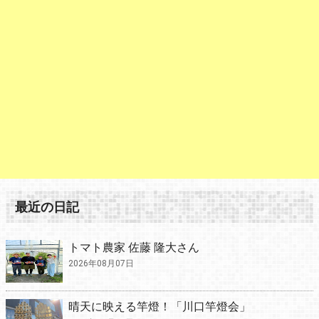
最近の日記
トマト農家 佐藤 隆大さん
2026年08月07日
晴天に映える竿燈！「川口竿燈会」