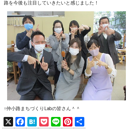
路を今後も注目していきたいと感じました！
↑仲小路まちづくりLabの皆さん＾＾
X
F
H
P
Li
Pi
共
a
at
o
n
nt
有