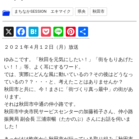
まちなかSESSION エキマイク
県央
秋田市
X
F
H
P
Li
Pi
共
a
at
o
n
nt
有
２０２１年４月１２日（月）放送
ce
e
ck
e
er
b
n
et
es
ゆみこです。「秋田を元気にしたい！」「街をもりあげた
い！！」等、よく耳にするワード。
o
a
t
では、実際にどんな風に動いているの？その後はどうなっ
o
ているの？？・・・と、考えたことはありませんか？
k
秋田市と共に、今！まさに「街づくり真っ最中」の街があ
ります。
それは秋田市中通の仲小路です。
秋田市中央市民サービスセンターの加藤裕子さん、仲小路
振興局 副会長 三浦崇暢（たかのぶ）さんにお話を伺いま
した！
きっかけは昨年から秋田市が行っている取り組み「秋田市