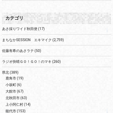
カテゴリ
あさ採りワイド秋田便
(17)
まちなかSESSION エキマイク
(2,759)
佐藤有希のあさラテ
(50)
ラジオ快晴ＧＯ！ＧＯ！のマキ
(260)
県北
(389)
鹿角市
(19)
小坂町
(6)
大館市
(67)
北秋田市
(63)
上小阿仁村
(14)
能代市
(153)