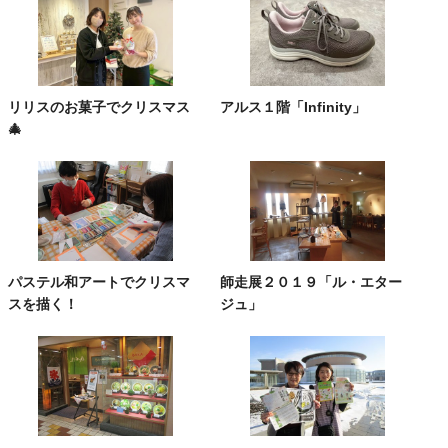
リリスのお菓子でクリスマス
アルス１階「Infinity」
🎄
パステル和アートでクリスマ
師走展２０１９「ル・エター
スを描く！
ジュ」