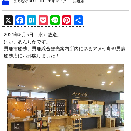
まちなかSESSION エキマイク
男鹿市
X
F
H
P
Li
Pi
共
a
at
o
n
nt
有
2021年5月5日（水）放送。
ce
e
ck
e
er
はい、あんちかです。
b
n
et
es
男鹿市船越、男鹿総合観光案内所内にあるアメヤ珈琲男鹿
o
a
t
船越店にお邪魔しました！
o
k