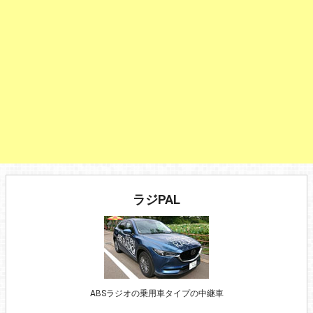
ラジPAL
ABSラジオの乗用車タイプの中継車