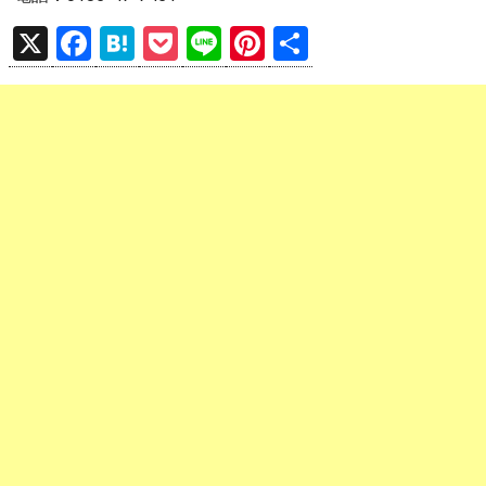
X
F
H
P
Li
Pi
共
a
at
o
n
nt
有
ce
e
ck
e
er
b
n
et
es
o
a
t
o
k