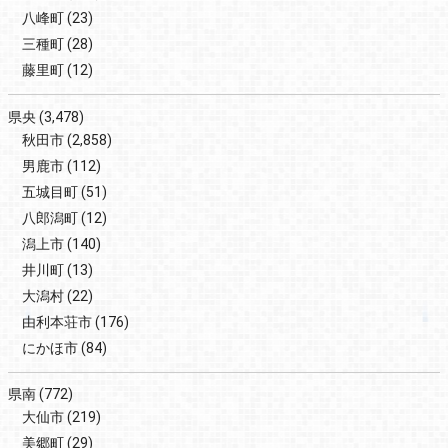
八峰町
(23)
三種町
(28)
藤里町
(12)
県央
(3,478)
秋田市
(2,858)
男鹿市
(112)
五城目町
(51)
八郎潟町
(12)
潟上市
(140)
井川町
(13)
大潟村
(22)
由利本荘市
(176)
にかほ市
(84)
県南
(772)
大仙市
(219)
美郷町
(29)