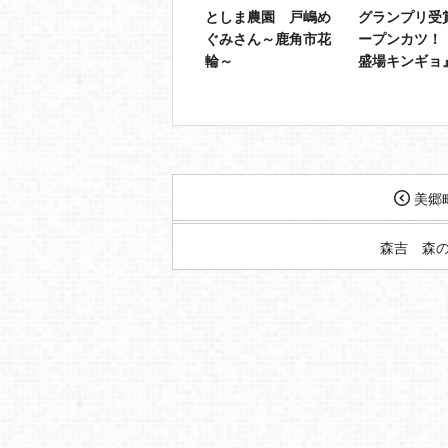
としま農園 戸嶋め
グランプリ受
ぐみさん～鹿角市花
ープンカツ！
輪～
盛場キンギョ
美郷
森吉 森