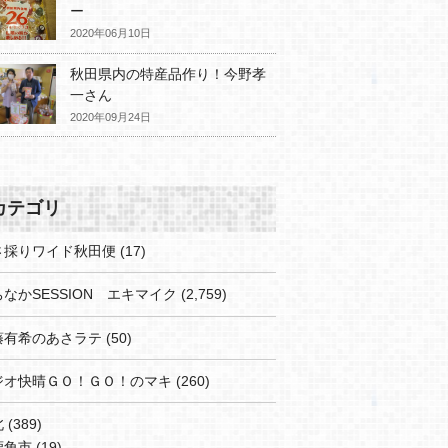
ー
2020年06月10日
秋田県内の特産品作り！今野孝
一さん
2020年09月24日
カテゴリ
さ採りワイド秋田便
(17)
なかSESSION エキマイク
(2,759)
藤有希のあさラテ
(50)
ジオ快晴ＧＯ！ＧＯ！のマキ
(260)
北
(389)
鹿角市
(19)