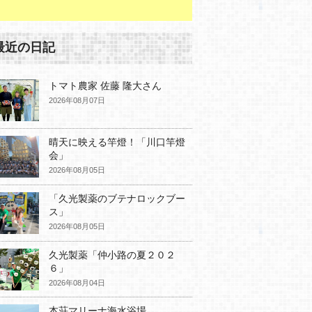
最近の日記
トマト農家 佐藤 隆大さん
2026年08月07日
晴天に映える竿燈！「川口竿燈
会」
2026年08月05日
「久光製薬のブテナロックブー
ス」
2026年08月05日
久光製薬「仲小路の夏２０２
６」
2026年08月04日
本荘マリーナ海水浴場