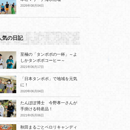
2026年08月04日
人気の日記
至極の「タンポポの一杯」～よ
しかタンポポコーヒー～
2021年06月17日
「日本タンポポ」で地域を元気
に！
2020年06月04日
たんぽぽ博士 今野孝一さんが
手掛ける特産品！
2021年05月06日
秋田まるごとペロリキャンディ