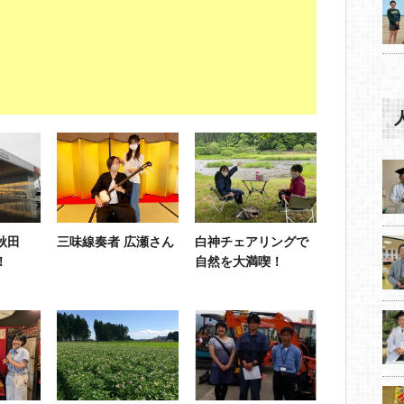
オ秋田
三味線奏者 広瀬さん
白神チェアリングで
！
自然を大満喫！