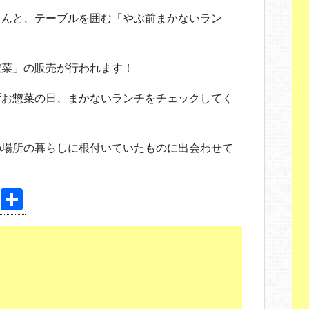
さんと、テーブルを囲む「やぶ前まかないラン
惣菜」の販売が行われます！
ずお惣菜の日、まかないランチをチェックしてく
の場所の暮らしに根付いていたものに出会わせて
Pi
共
nt
有
er
e
st