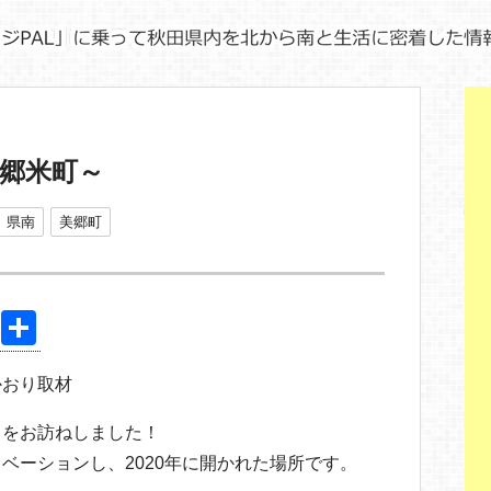
郷米町～
県南
美郷町
Pi
共
nt
有
かおり取材
er
e
」をお訪ねしました！
st
ベーションし、2020年に開かれた場所です。