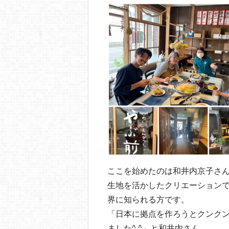
o
o
k
ここを始めたのは和井内京子さ
生地を活かしたクリエーション
界に知られる方です。
「日本に拠点を作ろうとクンク
ました^ ^」と和井内さん。