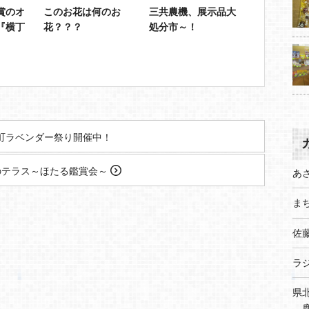
賞のオ
このお花は何のお
三共農機、展示品大
『横丁
花？？？
処分市～！
』
町ラベンダー祭り開催中！
のテラス～ほたる鑑賞会～
あ
まち
佐
ラ
県