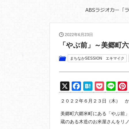
2022年6月23日
「やぶ前」～美郷町六
まちなかSESSION エキマイク
X
F
H
P
Li
a
at
o
n
２０２２年６月２３日（木） 
c
e
ck
e
e
n
et
美郷町六郷米町にある「やぶ前
b
a
蔵のある木造のお米屋さんをリノ