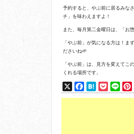
予約すると、やぶ前に居るみな
チ」を味わえますよ！
また、毎月第二金曜日は、「お
「やぶ前」が気になる方は！ま
ださいね🌱
「やぶ前」は、見方を変えてこ
くれる場所です。
X
F
H
P
Li
a
at
o
n
c
e
ck
e
e
n
et
b
a