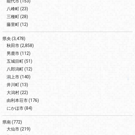
能代市
(153)
八峰町
(23)
三種町
(28)
藤里町
(12)
県央
(3,478)
秋田市
(2,858)
男鹿市
(112)
五城目町
(51)
八郎潟町
(12)
潟上市
(140)
井川町
(13)
大潟村
(22)
由利本荘市
(176)
にかほ市
(84)
県南
(772)
大仙市
(219)