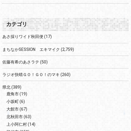
カテゴリ
あさ採りワイド秋田便
(17)
まちなかSESSION エキマイク
(2,759)
佐藤有希のあさラテ
(50)
ラジオ快晴ＧＯ！ＧＯ！のマキ
(260)
県北
(389)
鹿角市
(19)
小坂町
(6)
大館市
(67)
北秋田市
(63)
上小阿仁村
(14)