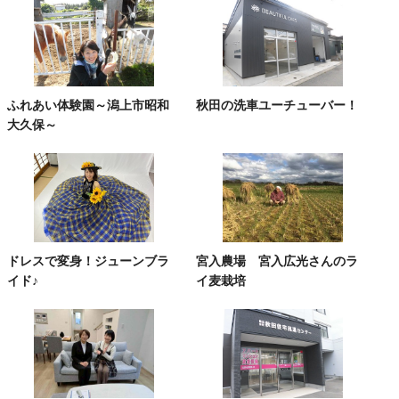
ふれあい体験園～潟上市昭和
秋田の洗車ユーチューバー！
大久保～
ドレスで変身！ジューンブラ
宮入農場 宮入広光さんのラ
イド♪
イ麦栽培