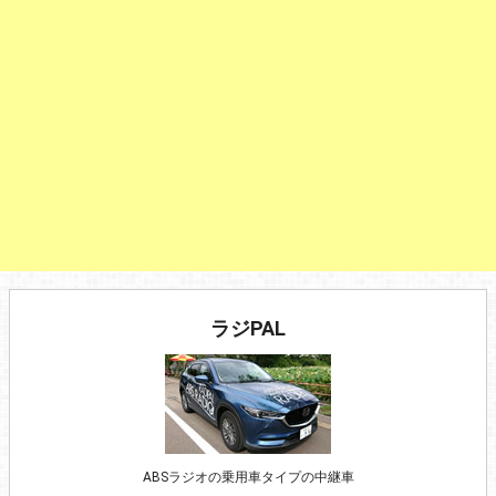
ラジPAL
ABSラジオの乗用車タイプの中継車