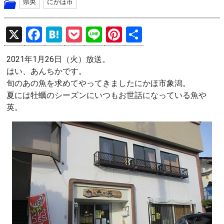
県央
にかほ市
X
F
H
P
Li
Pi
共
a
at
o
n
nt
有
2021年1月26日（火）放送。
ce
e
ck
e
er
はい、あんちかです。
b
n
et
es
旬のあの魚を求めてやってきましたにかほ市象潟。
o
a
t
夏には牡蠣のシーズンにいつもお世話になっている魚や
英。
o
k