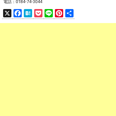
電話：0184-74-3044
X
F
H
P
Li
Pi
共
a
at
o
n
nt
有
ce
e
ck
e
er
b
n
et
es
o
a
t
o
k