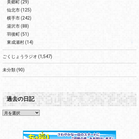
美郷町
(29)
仙北市
(125)
横手市
(242)
湯沢市
(88)
羽後町
(51)
東成瀬村
(14)
ごくじょうラジオ
(1,547)
未分類
(90)
過去の日記