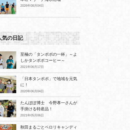
2026年08月04日
人気の日記
至極の「タンポポの一杯」～よ
しかタンポポコーヒー～
2021年06月17日
「日本タンポポ」で地域を元気
に！
2020年06月04日
たんぽぽ博士 今野孝一さんが
手掛ける特産品！
2021年05月06日
秋田まるごとペロリキャンディ