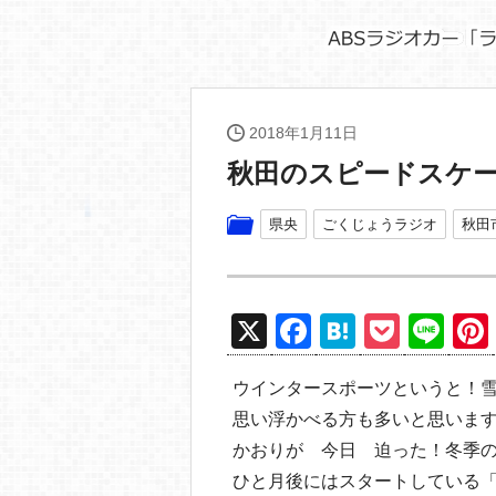
2018年1月11日
秋田のスピードスケ
県央
ごくじょうラジオ
秋田
X
F
H
P
Li
a
at
o
n
ウインタースポーツというと！
c
e
ck
e
思い浮かべる方も多いと思いま
e
n
et
かおりが 今日 迫った！冬季
b
a
ひと月後にはスタートしている