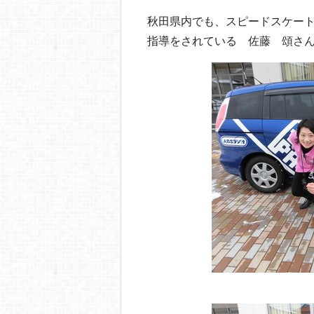
o
秋田県内でも、スピードスケー
o
指導をされている 佐藤 頌さ
k