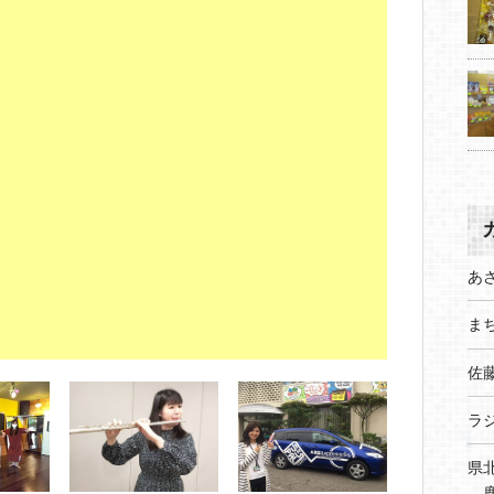
あ
まち
佐
ラ
県