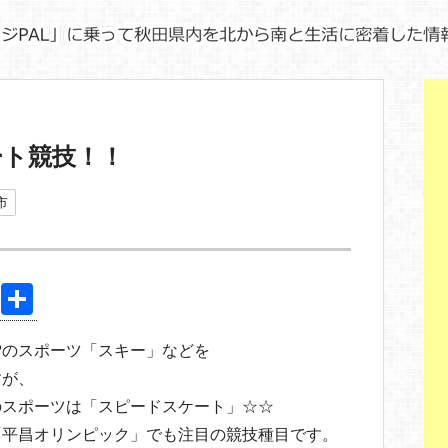
ート競技！！
市
Pi
共
nt
有
雪のスポーツ「スキー」などを
er
すが、
e
のスポーツは「スピードスケート」☆☆
st
「平昌オリンピック」でも注目の競技種目です。