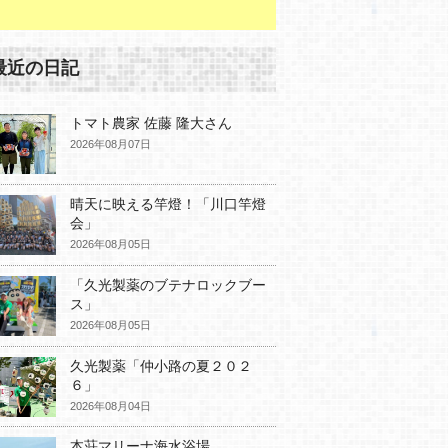
最近の日記
トマト農家 佐藤 隆大さん
2026年08月07日
晴天に映える竿燈！「川口竿燈
会」
2026年08月05日
「久光製薬のブテナロックブー
ス」
2026年08月05日
久光製薬「仲小路の夏２０２
６」
2026年08月04日
本荘マリーナ海水浴場