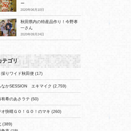
ー
2020年06月10日
秋田県内の特産品作り！今野孝
一さん
2020年09月24日
カテゴリ
さ採りワイド秋田便
(17)
なかSESSION エキマイク
(2,759)
藤有希のあさラテ
(50)
ジオ快晴ＧＯ！ＧＯ！のマキ
(260)
北
(389)
鹿角市
(19)