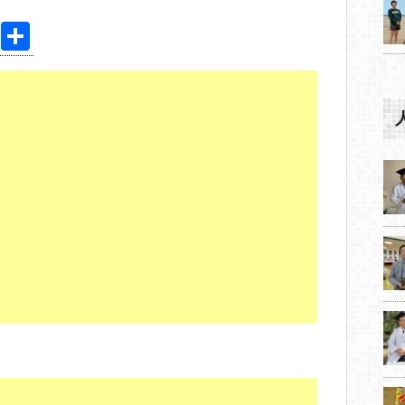
Pi
共
nt
有
er
e
st