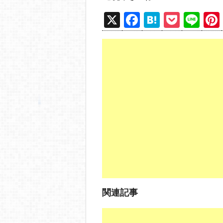
X
F
H
P
Li
a
at
o
n
c
e
ck
e
e
n
et
b
a
o
o
k
関連記事