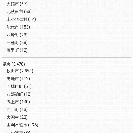
大館市
(67)
北秋田市
(63)
上小阿仁村
(14)
能代市
(153)
八峰町
(23)
三種町
(28)
藤里町
(12)
県央
(3,478)
秋田市
(2,858)
男鹿市
(112)
五城目町
(51)
八郎潟町
(12)
潟上市
(140)
井川町
(13)
大潟村
(22)
由利本荘市
(176)
にかほ市
(84)