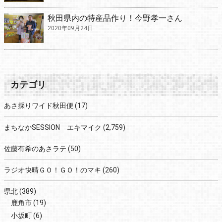
秋田県内の特産品作り！今野孝一さん
2020年09月24日
カテゴリ
あさ採りワイド秋田便
(17)
まちなかSESSION エキマイク
(2,759)
佐藤有希のあさラテ
(50)
ラジオ快晴ＧＯ！ＧＯ！のマキ
(260)
県北
(389)
鹿角市
(19)
小坂町
(6)