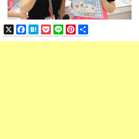
X
F
H
P
Li
Pi
共
a
at
o
n
nt
有
ce
e
ck
e
er
b
n
et
es
o
a
t
o
k