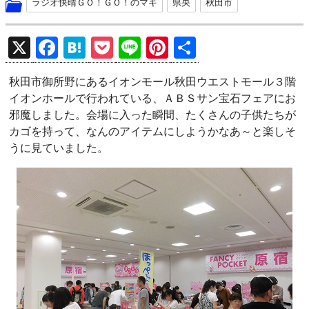
ラジオ快晴ＧＯ！ＧＯ！のマキ
県央
秋田市
X
F
H
P
Li
Pi
共
a
at
o
n
nt
有
秋田市御所野にあるイオンモール秋田ウエストモール３階
ce
e
ck
e
er
イオンホールで行われている、ＡＢＳサン宝石フェアにお
b
n
et
es
邪魔しました。会場に入った瞬間、たくさんの子供たちが
o
a
t
カゴを持って、なんのアイテムにしようかなあ～と楽しそ
うに見ていました。
o
k