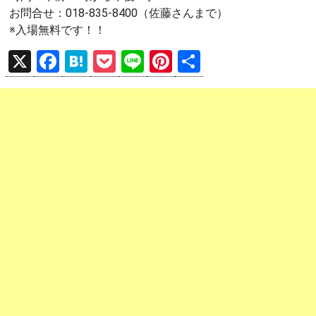
お問合せ：018-835-8400（佐藤さんまで）
※入場無料です！！
X
F
H
P
Li
Pi
共
a
at
o
n
nt
有
ce
e
ck
e
er
b
n
et
es
o
a
t
o
k