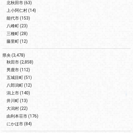
北秋田市
(63)
上小阿仁村
(14)
能代市
(153)
八峰町
(23)
三種町
(28)
藤里町
(12)
県央
(3,478)
秋田市
(2,858)
男鹿市
(112)
五城目町
(51)
八郎潟町
(12)
潟上市
(140)
井川町
(13)
大潟村
(22)
由利本荘市
(176)
にかほ市
(84)