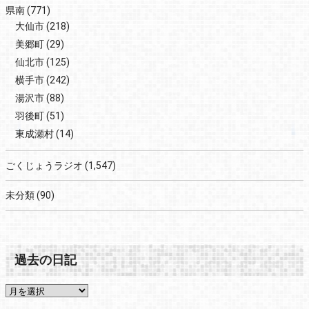
県南
(771)
大仙市
(218)
美郷町
(29)
仙北市
(125)
横手市
(242)
湯沢市
(88)
羽後町
(51)
東成瀬村
(14)
ごくじょうラジオ
(1,547)
未分類
(90)
過去の日記