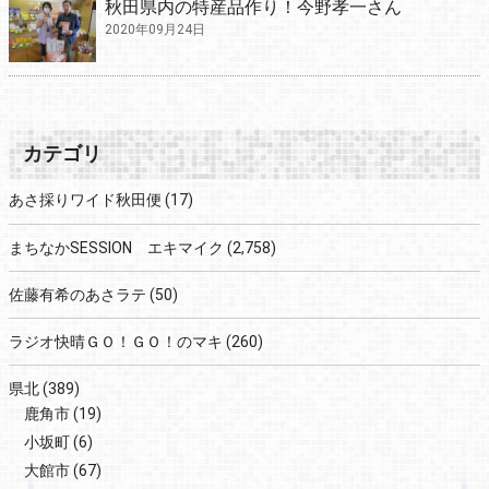
秋田県内の特産品作り！今野孝一さん
2020年09月24日
カテゴリ
あさ採りワイド秋田便
(17)
まちなかSESSION エキマイク
(2,758)
佐藤有希のあさラテ
(50)
ラジオ快晴ＧＯ！ＧＯ！のマキ
(260)
県北
(389)
鹿角市
(19)
小坂町
(6)
大館市
(67)