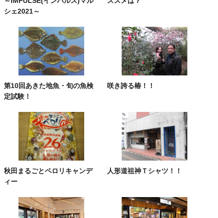
～IMPULSE(インパルス)マル
ススメは？
シェ2021～
第10回あきた地魚・旬の魚検
咲き誇る椿！！
定試験！
秋田まるごとペロリキャンデ
人形道祖神Ｔシャツ！！
ィー