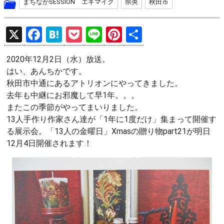
まちなかSESSION エキマイク
県央
秋田市
X
F
H
P
Li
Pi
共
a
at
o
n
nt
有
2020年12月2日（水）放送。
ce
e
ck
e
er
はい、あんちかです。
b
n
et
es
秋田市中通にあるアトリオンにやってきました。
o
a
t
去年も中継にお邪魔して早1年。。。
またこの季節がやってまいりました。
o
13人手作り作家さん達が「1年に1度だけ」集まって開催す
k
る展示会。「13人の金曜日」Xmasの贈り物part21が明日
12月4日開催されます！