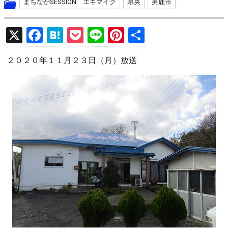
まちなかSESSION エキマイク
県央
男鹿市
X
F
H
P
Li
Pi
共
a
at
o
n
nt
有
２０２０年１１月２３日（月）放送
ce
e
ck
e
er
b
n
et
es
o
a
t
o
k