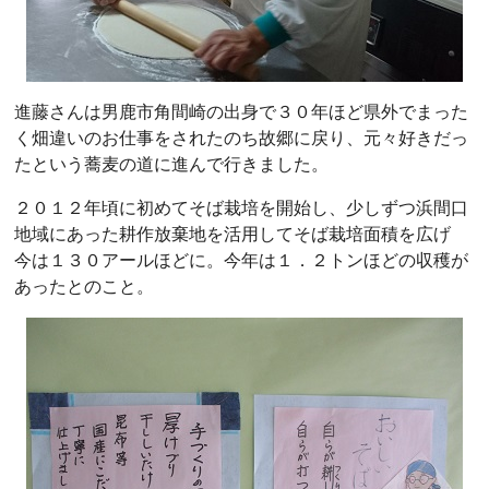
進藤さんは男鹿市角間崎の出身で３０年ほど県外でまった
く畑違いのお仕事をされたのち故郷に戻り、元々好きだっ
たという蕎麦の道に進んで行きました。
２０１２年頃に初めてそば栽培を開始し、少しずつ浜間口
地域にあった耕作放棄地を活用してそば栽培面積を広げ
今は１３０アールほどに。今年は１．２トンほどの収穫が
あったとのこと。