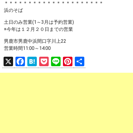
＊＊＊＊＊＊＊＊＊＊＊＊＊＊＊＊＊＊＊＊＊
浜のそば
土日のみ営業(1～3月は予約営業)
※今年は１２月２０日までの営業
男鹿市男鹿中浜間口字川上22
営業時間11:00～14:00
X
F
H
P
Li
Pi
共
a
at
o
n
nt
有
ce
e
ck
e
er
b
n
et
es
o
a
t
o
k