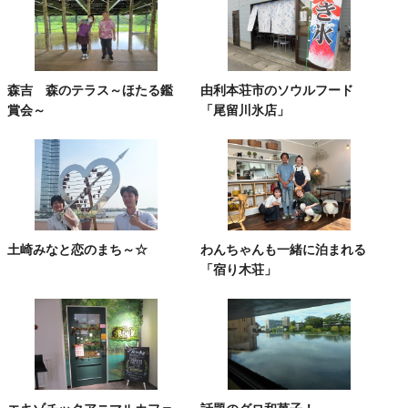
森吉 森のテラス～ほたる鑑
由利本荘市のソウルフード
賞会～
「尾留川氷店」
土崎みなと恋のまち～☆
わんちゃんも一緒に泊まれる
「宿り木荘」