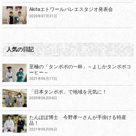
Akitaエトワールバレエスタジオ発表会
2026年07月31日
人気の日記
至極の「タンポポの一杯」～よしかタンポポコ
ーヒー～
2021年06月17日
「日本タンポポ」で地域を元気に！
2020年06月04日
たんぽぽ博士 今野孝一さんが手掛ける特産
品！
2021年05月06日