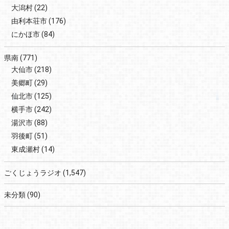
大潟村
(22)
由利本荘市
(176)
にかほ市
(84)
県南
(771)
大仙市
(218)
美郷町
(29)
仙北市
(125)
横手市
(242)
湯沢市
(88)
羽後町
(51)
東成瀬村
(14)
ごくじょうラジオ
(1,547)
未分類
(90)