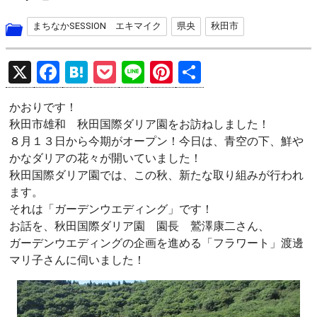
まちなかSESSION エキマイク
県央
秋田市
X
F
H
P
Li
Pi
共
a
at
o
n
nt
有
かおりです！
ce
e
ck
e
er
秋田市雄和 秋田国際ダリア園をお訪ねしました！
b
n
et
es
８月１３日から今期がオープン！今日は、青空の下、鮮や
o
a
t
かなダリアの花々が開いていました！
秋田国際ダリア園では、この秋、新たな取り組みが行われ
o
ます。
k
それは「ガーデンウエディング」です！
お話を、秋田国際ダリア園 園長 鷲澤康二さん、
ガーデンウエディングの企画を進める「フラワート」渡邊
マリ子さんに伺いました！