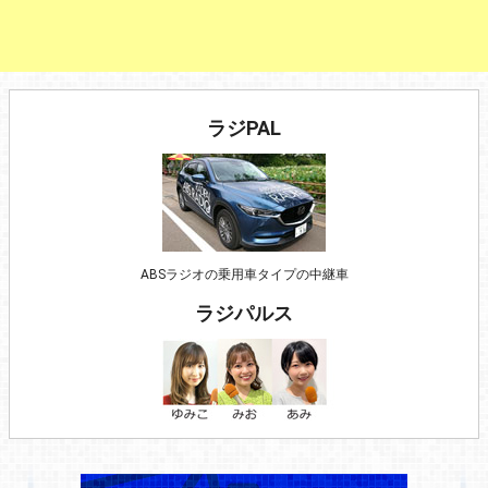
ラジPAL
ABSラジオの乗用車タイプの中継車
ラジパルス