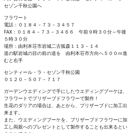
セゾン千秋公園へ
フラワート
電話：０１８４－７３－３４５７
FAX：０１８４－７３－３４６６ 午前９時３０分～午後
５時３０分
場所：由利本荘市岩城二古狐森１１３－１４
道の駅岩城の目の前の道を 由利本荘市方向へ５００ｍ進
むと右手
センティール・ラ・セゾン千秋公園
０１２０－５０７－７１７
ガーデンウエディングで手にしたウエディングブーケは、
フラワートでプリザーブドフラワーで製作！
生花のダリアの場合は、あとから、プリザーブドに加工出
来ます。
また、ウエディングブーケを、プリザーブドフラワーに加
工し両親へのプレゼントとして製作することも出来るとい