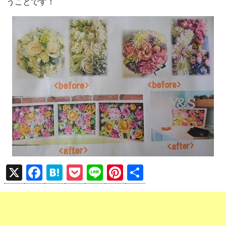
うことです！
X
F
H
P
Li
Pi
共
a
at
o
n
nt
有
ce
e
ck
e
er
b
n
et
es