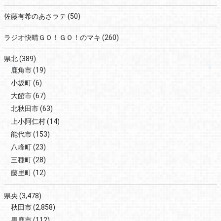
佐藤有希のあさラテ
(50)
ラジオ快晴ＧＯ！ＧＯ！のマキ
(260)
県北
(389)
鹿角市
(19)
小坂町
(6)
大館市
(67)
北秋田市
(63)
上小阿仁村
(14)
能代市
(153)
八峰町
(23)
三種町
(28)
藤里町
(12)
県央
(3,478)
秋田市
(2,858)
男鹿市
(112)