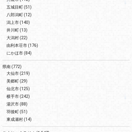
五城目町
(51)
八郎潟町
(12)
潟上市
(140)
井川町
(13)
大潟村
(22)
由利本荘市
(176)
にかほ市
(84)
県南
(772)
大仙市
(219)
美郷町
(29)
仙北市
(125)
横手市
(242)
湯沢市
(88)
羽後町
(51)
東成瀬村
(14)