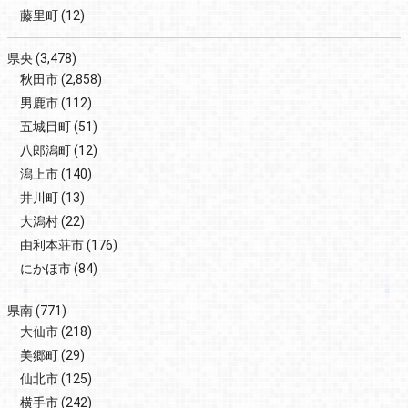
藤里町
(12)
県央
(3,478)
秋田市
(2,858)
男鹿市
(112)
五城目町
(51)
八郎潟町
(12)
潟上市
(140)
井川町
(13)
大潟村
(22)
由利本荘市
(176)
にかほ市
(84)
県南
(771)
大仙市
(218)
美郷町
(29)
仙北市
(125)
横手市
(242)