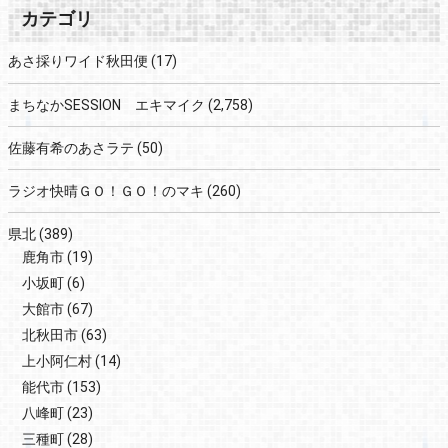
カテゴリ
あさ採りワイド秋田便
(17)
まちなかSESSION エキマイク
(2,758)
佐藤有希のあさラテ
(50)
ラジオ快晴ＧＯ！ＧＯ！のマキ
(260)
県北
(389)
鹿角市
(19)
小坂町
(6)
大館市
(67)
北秋田市
(63)
上小阿仁村
(14)
能代市
(153)
八峰町
(23)
三種町
(28)