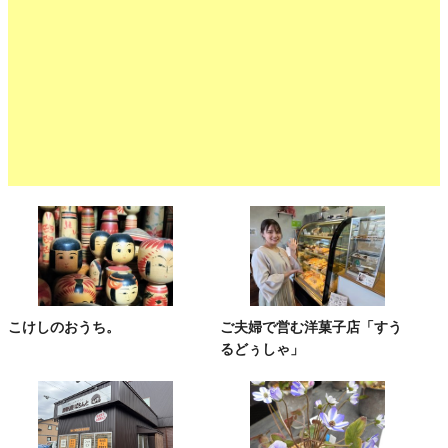
こけしのおうち。
ご夫婦で営む洋菓子店「すう
るどぅしゃ」