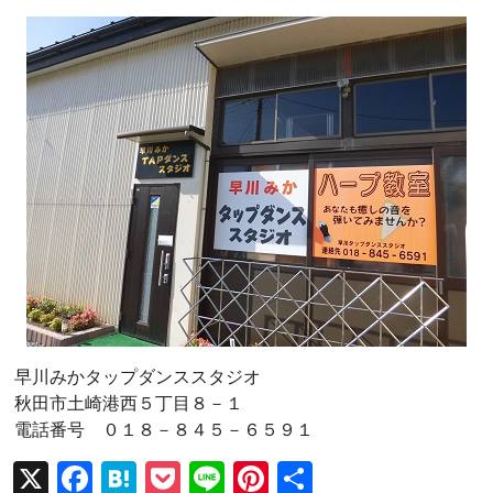
早川みかタップダンススタジオ
秋田市土崎港西５丁目８－１
電話番号 ０１８－８４５－６５９１
X
F
H
P
Li
Pi
共