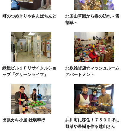
町のつめきりやさんぱちんと
北国山草園から春の訪れ～雪
割草～
緑屋ビル１Ｆリサイクルショ
北欧雑貨店☆マッシュルーム
ップ「グリーンライフ」
アパートメント
出張カキ小屋 牡蠣奉行
井川町に移住！７５００坪に
野菜や果樹を作る越山さん