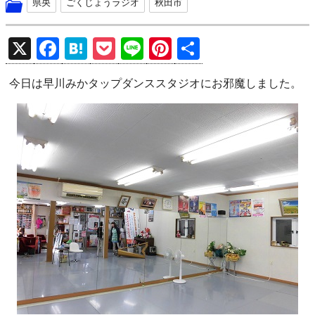
県央
ごくじょうラジオ
秋田市
X
F
H
P
Li
Pi
共
a
at
o
n
nt
有
今日は早川みかタップダンススタジオにお邪魔しました。
ce
e
ck
e
er
b
n
et
es
o
a
t
o
k