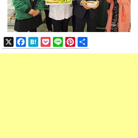
X
F
H
P
Li
Pi
共
a
at
o
n
nt
有
ce
e
ck
e
er
b
n
et
es
o
a
t
o
k