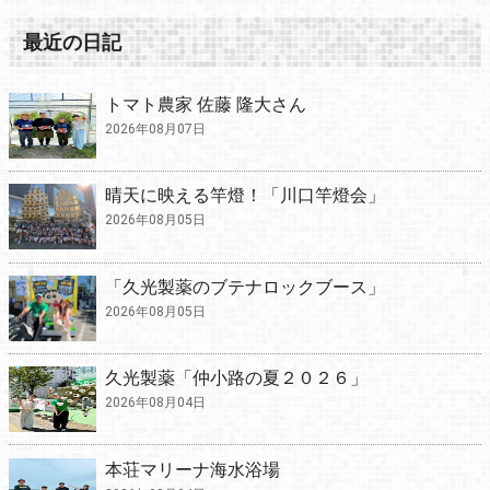
最近の日記
トマト農家 佐藤 隆大さん
2026年08月07日
晴天に映える竿燈！「川口竿燈会」
2026年08月05日
「久光製薬のブテナロックブース」
2026年08月05日
久光製薬「仲小路の夏２０２６」
2026年08月04日
本荘マリーナ海水浴場