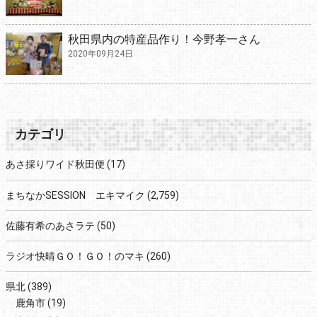
秋田県内の特産品作り！今野孝一さん
2020年09月24日
カテゴリ
あさ採りワイド秋田便
(17)
まちなかSESSION エキマイク
(2,759)
佐藤有希のあさラテ
(50)
ラジオ快晴ＧＯ！ＧＯ！のマキ
(260)
県北
(389)
鹿角市
(19)