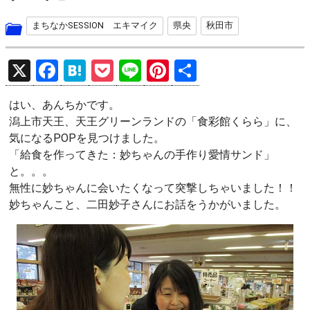
まちなかSESSION エキマイク
県央
秋田市
X
F
H
P
Li
Pi
共
a
at
o
n
nt
有
はい、あんちかです。
ce
e
ck
e
er
潟上市天王、天王グリーンランドの「食彩館くらら」に、
b
n
et
es
気になるPOPを見つけました。
o
a
t
「給食を作ってきた：妙ちゃんの手作り愛情サンド」
と。。。
o
無性に妙ちゃんに会いたくなって突撃しちゃいました！！
k
妙ちゃんこと、二田妙子さんにお話をうかがいました。