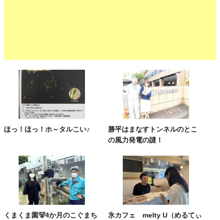
ほっ！ほっ！ホ～タルこい♪
勝平はまなすトンネルのとこ
の風力発電の謎！
くまくま園🐻4か月のこぐまち
氷カフェ melty U（めるてぃ