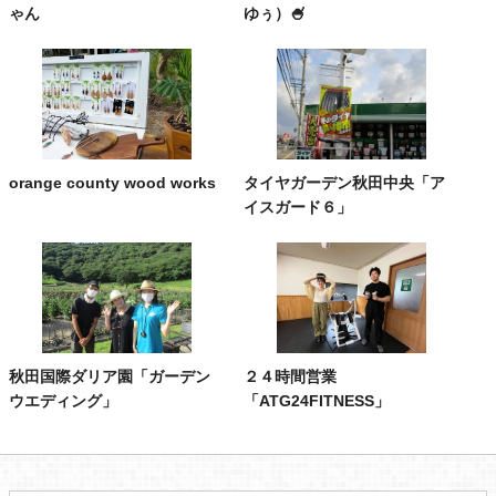
ゃん
ゆぅ）🍧
orange county wood works
タイヤガーデン秋田中央「ア
イスガード６」
秋田国際ダリア園「ガーデン
２４時間営業
ウエディング」
「ATG24FITNESS」