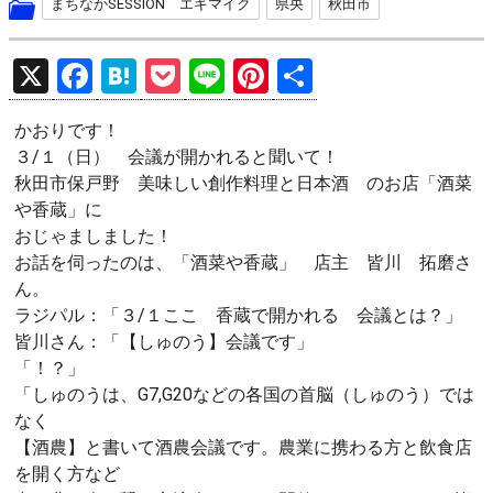
まちなかSESSION エキマイク
県央
秋田市
X
F
H
P
Li
Pi
共
a
at
o
n
nt
有
かおりです！
ce
e
ck
e
er
３/１（日） 会議が開かれると聞いて！
b
n
et
es
秋田市保戸野 美味しい創作料理と日本酒 のお店「酒菜
o
a
t
や香蔵」に
おじゃましました！
o
お話を伺ったのは、「酒菜や香蔵」 店主 皆川 拓磨さ
k
ん。
ラジパル：「３/１ここ 香蔵で開かれる 会議とは？」
皆川さん：「【しゅのう】会議です」
「！？」
「しゅのうは、G7,G20などの各国の首脳（しゅのう）では
なく
【酒農】と書いて酒農会議です。農業に携わる方と飲食店
を開く方など