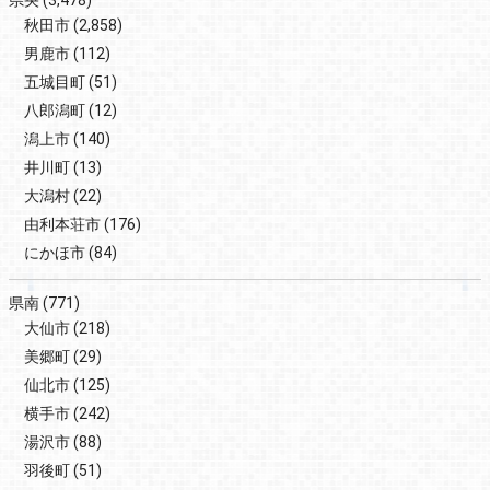
秋田市
(2,858)
男鹿市
(112)
五城目町
(51)
八郎潟町
(12)
潟上市
(140)
井川町
(13)
大潟村
(22)
由利本荘市
(176)
にかほ市
(84)
県南
(771)
大仙市
(218)
美郷町
(29)
仙北市
(125)
横手市
(242)
湯沢市
(88)
羽後町
(51)