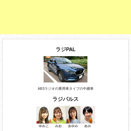
ラジPAL
ABSラジオの乗用車タイプの中継車
ラジパルス