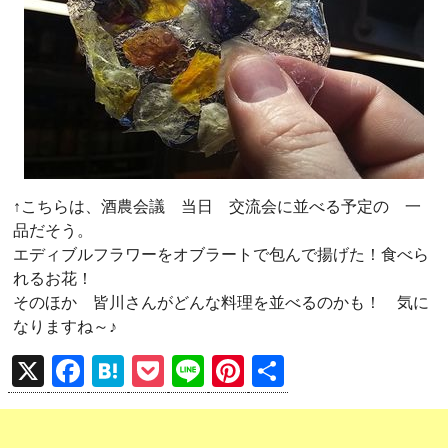
↑こちらは、酒農会議 当日 交流会に並べる予定の 一
品だそう。
エディブルフラワーをオブラートで包んで揚げた！食べら
れるお花！
そのほか 皆川さんがどんな料理を並べるのかも！ 気に
なりますね～♪
X
F
H
P
Li
Pi
共
a
at
o
n
nt
有
ce
e
ck
e
er