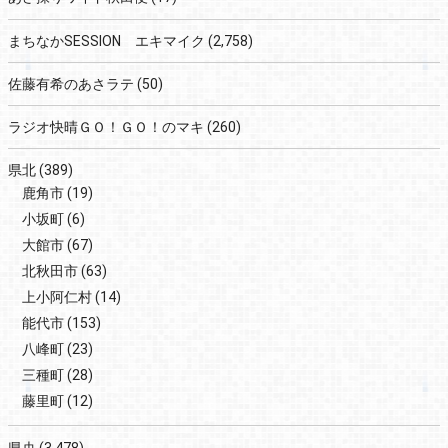
まちなかSESSION エキマイク
(2,758)
佐藤有希のあさラテ
(50)
ラジオ快晴ＧＯ！ＧＯ！のマキ
(260)
県北
(389)
鹿角市
(19)
小坂町
(6)
大館市
(67)
北秋田市
(63)
上小阿仁村
(14)
能代市
(153)
八峰町
(23)
三種町
(28)
藤里町
(12)
県央
(3,478)