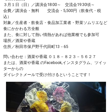
３月１日（日）／講演会18:00～ 交流会19:30頃～
会費／講演会・無料 交流会・5,500円（飲食代・税
込）
対象／生産者・飲食店・食品加工業者・野菜ソムリエなど
食にかかわる方全般
また、食に対して熱い情熱があれば他業種でも参加可
場所／酒菜や香蔵
住所／秋田市保戸野千代田町13－65
問い合わせ：酒菜や香蔵 ０１８－８２３－５６２７
または、酒菜や香蔵 のFacebook,インスタグラム、ツイッ
ターからの
ダイレクトメールで受け付けるということです！