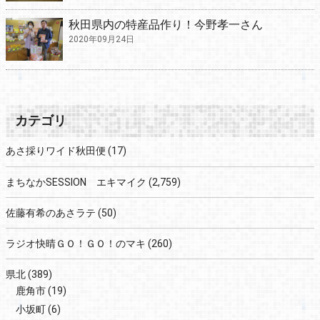
秋田県内の特産品作り！今野孝一さん
2020年09月24日
カテゴリ
あさ採りワイド秋田便
(17)
まちなかSESSION エキマイク
(2,759)
佐藤有希のあさラテ
(50)
ラジオ快晴ＧＯ！ＧＯ！のマキ
(260)
県北
(389)
鹿角市
(19)
小坂町
(6)