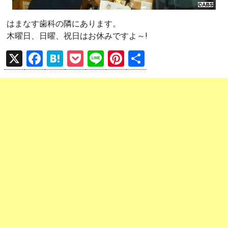
はまなす歯科の隣にあります。
木曜日、日曜、祝日はお休みですよ～!
X
F
H
P
Li
Pi
共
a
at
o
n
nt
有
ce
e
ck
e
er
b
n
et
es
o
a
t
o
k