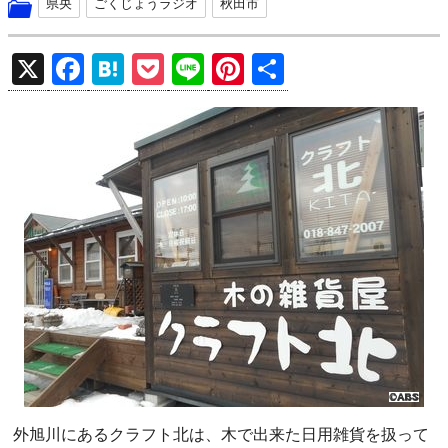
県央
ごくじょうラジオ
秋田市
X
F
H
P
Li
Pi
共
a
at
o
n
nt
有
ce
e
ck
e
er
b
n
et
es
o
a
t
o
k
外旭川にあるクラフト北は、木で出来た日用雑貨を扱って