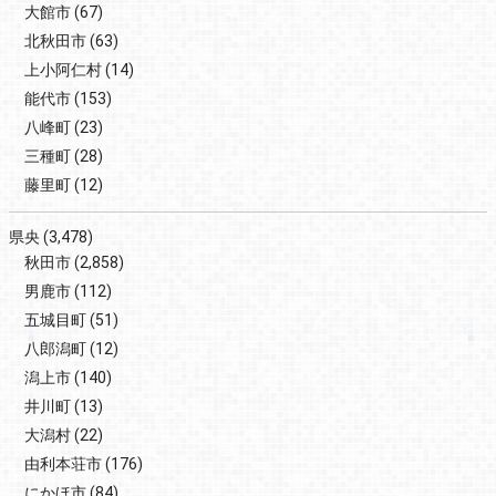
大館市
(67)
北秋田市
(63)
上小阿仁村
(14)
能代市
(153)
八峰町
(23)
三種町
(28)
藤里町
(12)
県央
(3,478)
秋田市
(2,858)
男鹿市
(112)
五城目町
(51)
八郎潟町
(12)
潟上市
(140)
井川町
(13)
大潟村
(22)
由利本荘市
(176)
にかほ市
(84)