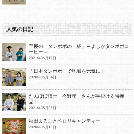
人気の日記
至極の「タンポポの一杯」～よしかタンポポコ
ーヒー～
2021年06月17日
「日本タンポポ」で地域を元気に！
2020年06月04日
たんぽぽ博士 今野孝一さんが手掛ける特産
品！
2021年05月06日
秋田まるごとペロリキャンディー
×
2020年06月10日