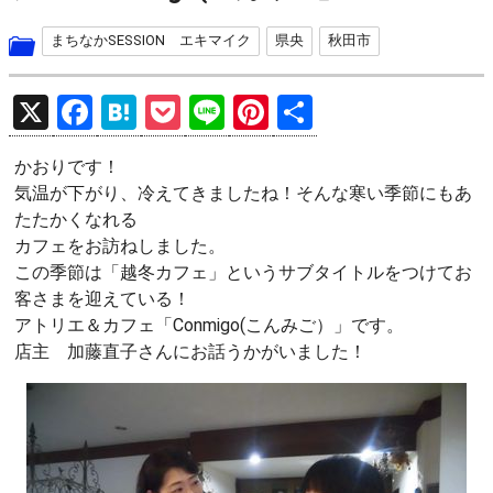
まちなかSESSION エキマイク
県央
秋田市
X
F
H
P
Li
Pi
共
a
at
o
n
nt
有
かおりです！
ce
e
ck
e
er
気温が下がり、冷えてきましたね！そんな寒い季節にもあ
b
n
et
es
たたかくなれる
o
a
t
カフェをお訪ねしました。
この季節は「越冬カフェ」というサブタイトルをつけてお
o
客さまを迎えている！
k
アトリエ＆カフェ「Conmigo(こんみご）」です。
店主 加藤直子さんにお話うかがいました！