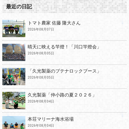
最近の日記
トマト農家 佐藤 隆大さん
2026年08月07日
晴天に映える竿燈！「川口竿燈会」
2026年08月05日
「久光製薬のブテナロックブース」
2026年08月05日
久光製薬「仲小路の夏２０２６」
2026年08月04日
本荘マリーナ海水浴場
2026年08月04日