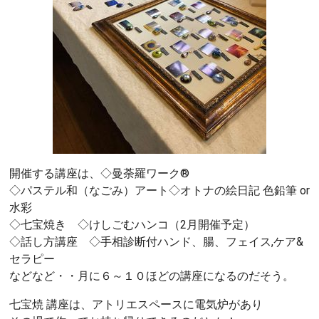
開催する講座は、◇曼荼羅ワーク®
◇パステル和（なごみ）アート◇オトナの絵日記 色鉛筆 or
水彩
◇七宝焼き ◇けしごむハンコ（2月開催予定）
◇話し方講座 ◇手相診断付ハンド、腸、フェイス,ケア&
セラピー
などなど・・月に６～１０ほどの講座になるのだそう。
七宝焼 講座は、アトリエスペースに電気炉があり