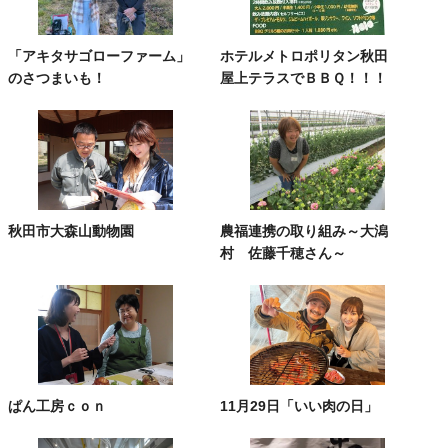
「アキタサゴローファーム」
ホテルメトロポリタン秋田
のさつまいも！
屋上テラスでＢＢＱ！！！
秋田市大森山動物園
農福連携の取り組み～大潟
村 佐藤千穂さん～
ぱん工房ｃｏｎ
11月29日「いい肉の日」