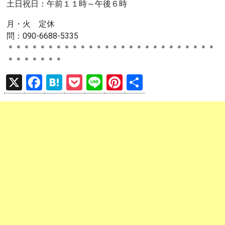
土日祝日：午前１１時～午後６時
月・火 定休
問：090-6688-5335
＊＊＊＊＊＊＊＊＊＊＊＊＊＊＊＊＊＊＊＊＊＊＊＊＊＊
＊＊＊＊＊＊＊
X
F
H
P
Li
Pi
共
a
at
o
n
nt
有
ce
e
ck
e
er
b
n
et
es
o
a
t
o
k