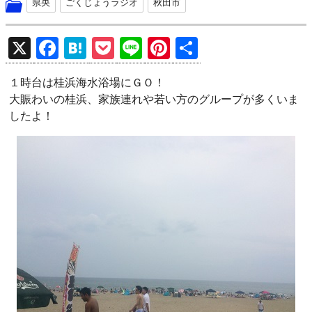
県央
ごくじょうラジオ
秋田市
X
F
H
P
Li
Pi
共
a
at
o
n
nt
有
１時台は桂浜海水浴場にＧＯ！
ce
e
ck
e
er
大賑わいの桂浜、家族連れや若い方のグループが多くいま
b
n
et
es
したよ！
o
a
t
o
k