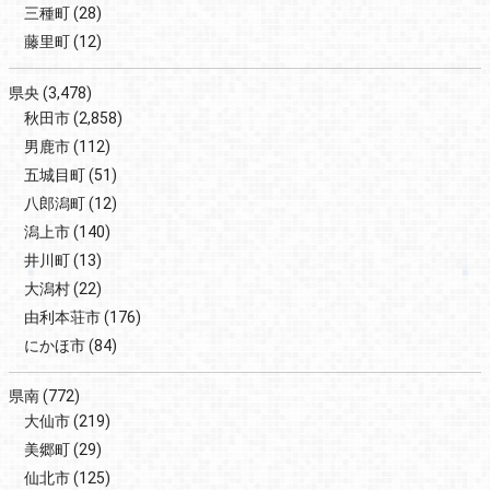
三種町
(28)
藤里町
(12)
県央
(3,478)
秋田市
(2,858)
男鹿市
(112)
五城目町
(51)
八郎潟町
(12)
潟上市
(140)
井川町
(13)
大潟村
(22)
由利本荘市
(176)
にかほ市
(84)
県南
(772)
大仙市
(219)
美郷町
(29)
仙北市
(125)