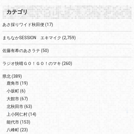
カテゴリ
あさ採りワイド秋田便
(17)
まちなかSESSION エキマイク
(2,759)
佐藤有希のあさラテ
(50)
ラジオ快晴ＧＯ！ＧＯ！のマキ
(260)
県北
(389)
鹿角市
(19)
小坂町
(6)
大館市
(67)
北秋田市
(63)
上小阿仁村
(14)
能代市
(153)
八峰町
(23)