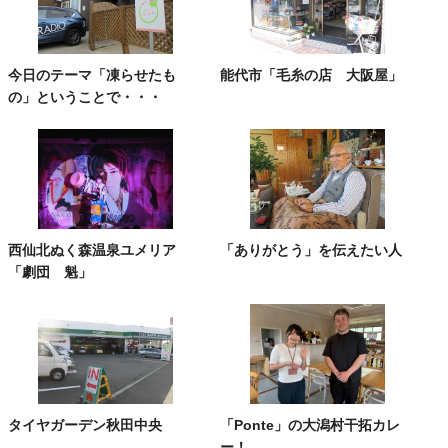
今日のテーマ「凍らせたも
能代市「毛糸の店 大阪屋」
の」ということで・・・
西仙北ぬく森温泉ユメリア
「ありがとう」を伝えたい人
「劇団 魁」
タイヤガーデン秋田中央
「Ponte」の大潟村干拓カレ
ー！