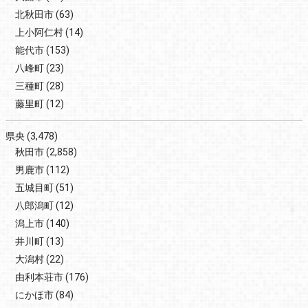
北秋田市
(63)
上小阿仁村
(14)
能代市
(153)
八峰町
(23)
三種町
(28)
藤里町
(12)
県央
(3,478)
秋田市
(2,858)
男鹿市
(112)
五城目町
(51)
八郎潟町
(12)
潟上市
(140)
井川町
(13)
大潟村
(22)
由利本荘市
(176)
にかほ市
(84)