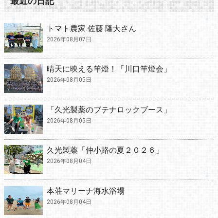
最近の日記
トマト農家 佐藤 隆大さん
2026年08月07日
晴天に映える竿燈！「川口竿燈会」
2026年08月05日
「久光製薬のブテナロックブース」
2026年08月05日
久光製薬「仲小路の夏２０２６」
2026年08月04日
本荘マリーナ海水浴場
2026年08月04日