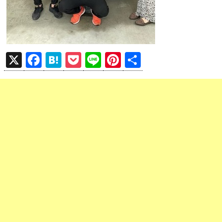
X
F
H
P
Li
Pi
共
a
at
o
n
nt
有
ce
e
ck
e
er
b
n
et
es
o
a
t
o
k