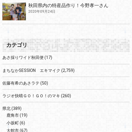
秋田県内の特産品作り！今野孝一さん
2020年09月24日
カテゴリ
あさ採りワイド秋田便
(17)
まちなかSESSION エキマイク
(2,759)
佐藤有希のあさラテ
(50)
ラジオ快晴ＧＯ！ＧＯ！のマキ
(260)
県北
(389)
鹿角市
(19)
小坂町
(6)
大館市
(67)