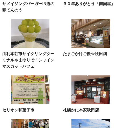
サメイジングバーガーIN道の
３０年ありがとう「南国屋」
駅てんのう
由利本荘市サイクリングター
たまごかけご飯☆秋田畑
ミナルやまゆりで「シャイン
マスカットパフェ」
セリオン和菓子市
札幌かに本家秋田店