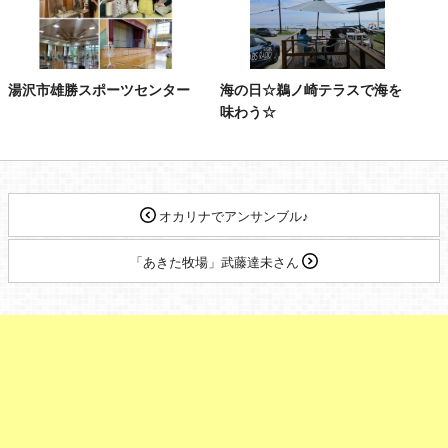
湯沢市雄勝スポーツセンター
海の日☆鵜ノ崎テラスで海を
味わう☆
オカリナでアンサンブル♪
「あきた牧場」武藤達未さん