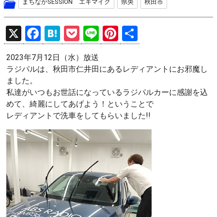
まちなかSESSION エキマイク
県央
秋田市
X
F
H
P
Li
Pi
共
a
at
o
n
nt
有
2023年7月12日（水）放送
ce
e
ck
e
er
ラジパルは、秋田市仁井田にあるレディアントにお邪魔し
b
n
et
es
ました。
o
a
t
私達がいつもお世話になっているラジパルカーに感謝を込
めて、綺麗にしてあげよう！ということで
o
レディアントで洗車をしてもらいました!!
k