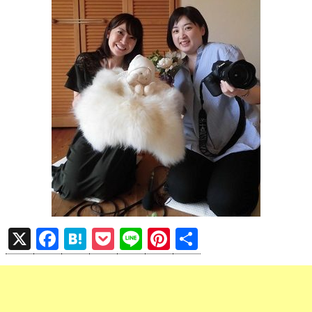
X
F
H
P
Li
Pi
共
a
at
o
n
nt
有
ce
e
ck
e
er
b
n
et
es