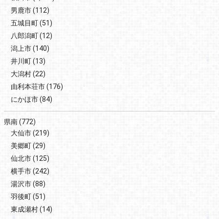
男鹿市
(112)
五城目町
(51)
八郎潟町
(12)
潟上市
(140)
井川町
(13)
大潟村
(22)
由利本荘市
(176)
にかほ市
(84)
県南
(772)
大仙市
(219)
美郷町
(29)
仙北市
(125)
横手市
(242)
湯沢市
(88)
羽後町
(51)
東成瀬村
(14)