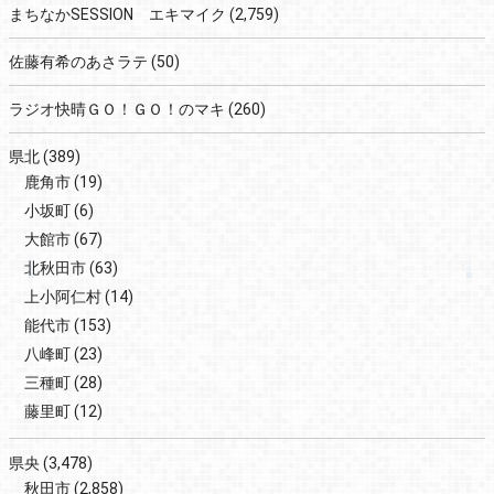
まちなかSESSION エキマイク
(2,759)
佐藤有希のあさラテ
(50)
ラジオ快晴ＧＯ！ＧＯ！のマキ
(260)
県北
(389)
鹿角市
(19)
小坂町
(6)
大館市
(67)
北秋田市
(63)
上小阿仁村
(14)
能代市
(153)
八峰町
(23)
三種町
(28)
藤里町
(12)
県央
(3,478)
秋田市
(2,858)