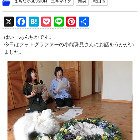
まちなかSESSION エキマイク
県央
秋田市
X
F
H
P
Li
Pi
共
a
at
o
n
nt
有
はい、あんちかです。
ce
e
ck
e
er
今日はフォトグラファーの小熊珠見さんにお話をうかがい
b
n
et
es
ました。
o
a
t
o
k