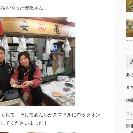
の話を伺った安亀さん。
あ
まち
佐
ラ
てくれて、そしてあんちかスマイルにロックオン
スしてくださいました！
県