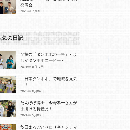
発表会
2026年07月31日
人気の日記
至極の「タンポポの一杯」～よ
しかタンポポコーヒー～
2021年06月17日
「日本タンポポ」で地域を元気
に！
2020年06月04日
たんぽぽ博士 今野孝一さんが
手掛ける特産品！
2021年05月06日
秋田まるごとペロリキャンディ