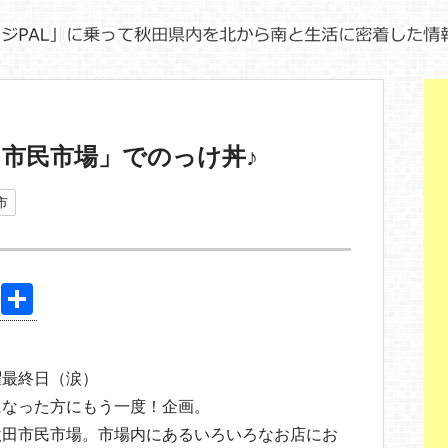
市民市場」でのっけ丼♪
市
Pi
共
nt
有
er
曜最終日（涙）
e
になった方にもう一度！企画。
st
秋田市民市場。市場内にあるいろいろなお店にお