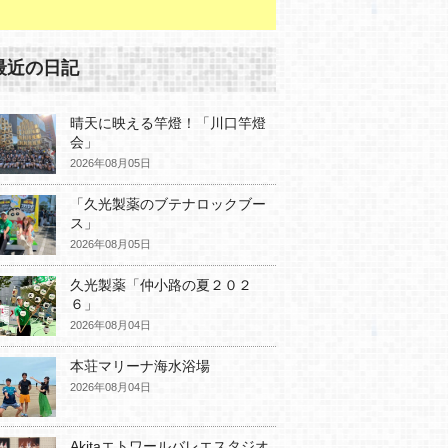
最近の日記
晴天に映える竿燈！「川口竿燈
会」
2026年08月05日
「久光製薬のブテナロックブー
ス」
2026年08月05日
久光製薬「仲小路の夏２０２
６」
2026年08月04日
本荘マリーナ海水浴場
2026年08月04日
Akitaエトワールバレエスタジオ