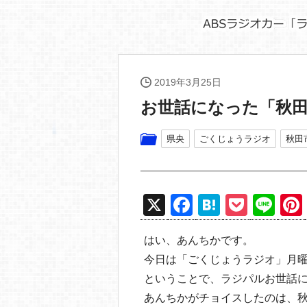
2019年3月25日
お世話になった「秋田
県央
ごくじょうラジオ
秋田
X
F
H
P
Li
a
at
o
n
はい、あんちかです。
c
e
ck
e
今日は「ごくじょうラジオ」月
e
n
et
ということで、ラジパルお世話
b
a
あんちかがチョイスしたのは、