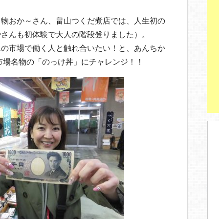
名物おか～さん、畠山つくだ煮店では、人生初の
やさんも初体験で大人の階段登りました）。
んの市場で働く人と触れ合いたい！と、あんちか
民市場名物の「のっけ丼」にチャレンジ！！