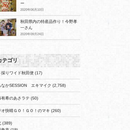
ー
2020年06月10日
秋田県内の特産品作り！今野孝
一さん
2020年09月24日
カテゴリ
さ採りワイド秋田便
(17)
なかSESSION エキマイク
(2,758)
藤有希のあさラテ
(50)
ジオ快晴ＧＯ！ＧＯ！のマキ
(260)
北
(389)
鹿角市
(19)