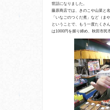
o
世話になりました。
o
藤原商店では、きのこや山菜と
k
「いなごのつくだ煮」など（ま
ということで、もう一度たくさ
は1000円を握り締め、秋田市