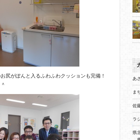
のお尻がぽんと入るふわふわクッションも完備！
あ
＾＾
まち
佐
ラ
県