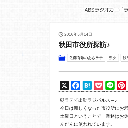
2016年5月14日
秋田市役所探訪♪
佐藤有希のあさラテ
県央
秋
X
F
H
P
Li
a
at
o
n
朝ラテで出動ラジパルス～♪
c
e
ck
e
今日は新しくなった市役所にお
e
n
et
土曜日ということで、業務はお休
b
a
んだんに使われています。