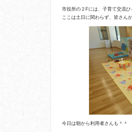
o
市役所の２Fには、子育て交流ひ
o
ここは土日に関わらず、皆さん
k
今日は朝から利用者さんも＾＾