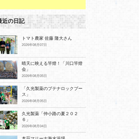
最近の日記
トマト農家 佐藤 隆大さん
2026年08月07日
晴天に映える竿燈！「川口竿燈
会」
2026年08月05日
「久光製薬のブテナロックブー
ス」
2026年08月05日
久光製薬「仲小路の夏２０２
６」
2026年08月04日
本荘マリーナ海水浴場