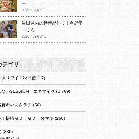
ー
2020年06月10日
秋田県内の特産品作り！今野孝
一さん
2020年09月24日
カテゴリ
さ採りワイド秋田便
(17)
なかSESSION エキマイク
(2,759)
藤有希のあさラテ
(50)
ジオ快晴ＧＯ！ＧＯ！のマキ
(260)
北
(389)
鹿角市
(19)