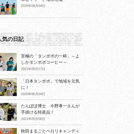
2026年08月04日
人気の日記
至極の「タンポポの一杯」～よ
しかタンポポコーヒー～
2021年06月17日
「日本タンポポ」で地域を元気
に！
2020年06月04日
たんぽぽ博士 今野孝一さんが
手掛ける特産品！
2021年05月06日
秋田まるごとペロリキャンディ