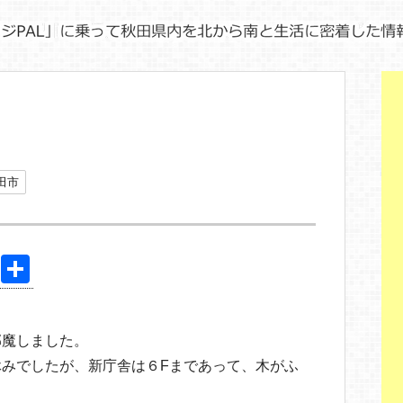
田市
Pi
共
nt
有
er
邪魔しました。
e
みでしたが、新庁舎は６Fまであって、木がふ
st