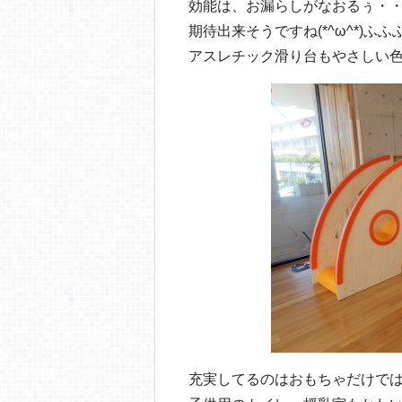
効能は、お漏らしがなおるぅ・
期待出来そうですね(*^ω^*)ふふ
アスレチック滑り台もやさしい
充実してるのはおもちゃだけで