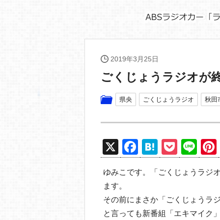
2019年3月25日
ごくじょうラジオが
県央
ごくじょうラジオ
秋田
X
F
H
P
Li
a
at
o
n
ゆみこです。「ごくじょうラジ
c
e
ck
e
ます。
e
n
et
その前にまさか「ごくじょうラ
b
a
と言っても新番組「エキマイク