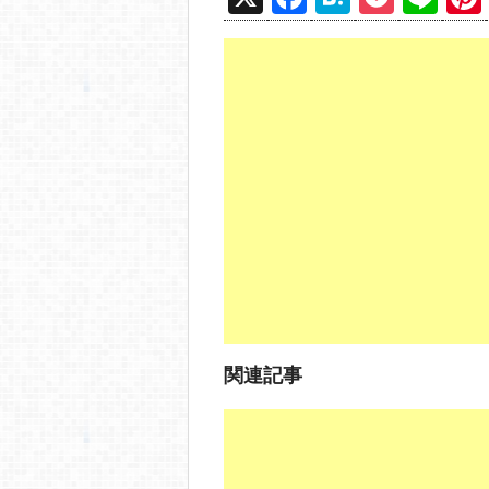
a
at
o
n
c
e
ck
e
e
n
et
b
a
o
o
k
関連記事