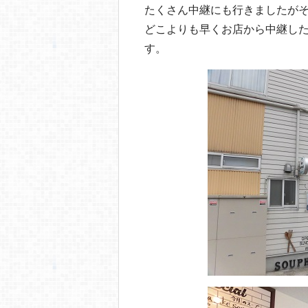
o
たくさん中継にも行きましたが
o
どこよりも早くお店から中継し
k
す。