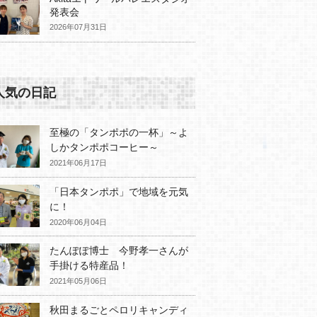
発表会
2026年07月31日
人気の日記
至極の「タンポポの一杯」～よ
しかタンポポコーヒー～
2021年06月17日
「日本タンポポ」で地域を元気
に！
2020年06月04日
たんぽぽ博士 今野孝一さんが
手掛ける特産品！
2021年05月06日
秋田まるごとペロリキャンディ