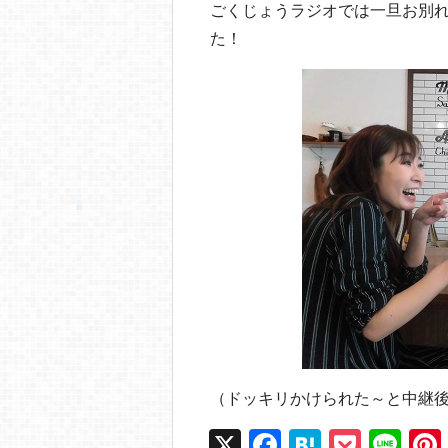
ごくじょうラジオでは一旦お別
た！
（ドッキリかけられた～と中継
X
F
H
P
Li