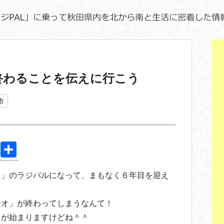
終わることを伝えに行こう
市
Pi
共
nt
有
オ」のラジパルになって、まもなく６年目を迎え
er
e
ジオ」が終わってしまうなんて！
st
」が始まりますけどね＾＾