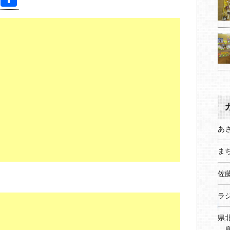
nt
有
er
e
st
あ
まち
佐
ラ
県