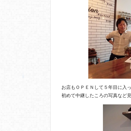
お店もＯＰＥＮして５年目に入
初めて中継したころの写真など