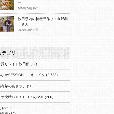
ー
2020年06月10日
秋田県内の特産品作り！今野孝
一さん
2020年09月24日
カテゴリ
さ採りワイド秋田便
(17)
なかSESSION エキマイク
(2,758)
藤有希のあさラテ
(50)
ジオ快晴ＧＯ！ＧＯ！のマキ
(260)
北
(389)
鹿角市
(19)