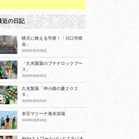
最近の日記
晴天に映える竿燈！「川口竿燈
会」
2026年08月05日
「久光製薬のブテナロックブー
ス」
2026年08月05日
久光製薬「仲小路の夏２０２
６」
2026年08月04日
本荘マリーナ海水浴場
2026年08月04日
Akitaエトワールバレエスタジオ