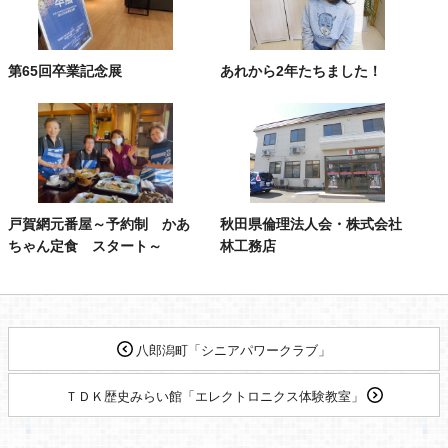
第65回卒業記念展
あれから2年たちました！
戸賀網元番屋～予約制 かあ
秋田県倫理法人会・株式会社
ちゃん定食 スタート～
林工務店
八郎潟町「シニアパワークラブ」
ＴＤＫ歴史みらい館「エレクトロニクス体験教室」