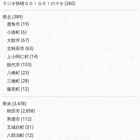
ラジオ快晴ＧＯ！ＧＯ！のマキ
(260)
県北
(389)
鹿角市
(19)
小坂町
(6)
大館市
(67)
北秋田市
(63)
上小阿仁村
(14)
能代市
(153)
八峰町
(23)
三種町
(28)
藤里町
(12)
県央
(3,478)
秋田市
(2,858)
男鹿市
(112)
五城目町
(51)
八郎潟町
(12)