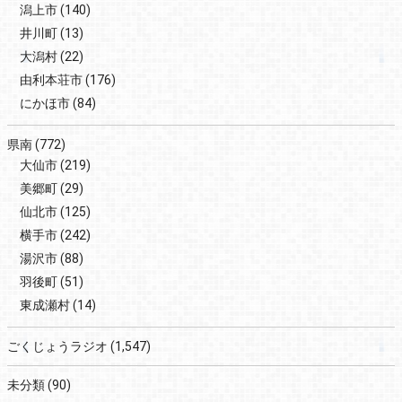
潟上市
(140)
井川町
(13)
大潟村
(22)
由利本荘市
(176)
にかほ市
(84)
県南
(772)
大仙市
(219)
美郷町
(29)
仙北市
(125)
横手市
(242)
湯沢市
(88)
羽後町
(51)
東成瀬村
(14)
ごくじょうラジオ
(1,547)
未分類
(90)