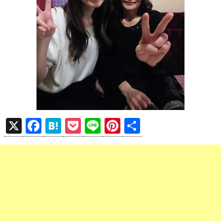
X
F
H
P
Li
Pi
共
a
at
o
n
nt
有
ce
e
ck
e
er
b
n
et
es
o
a
t
o
k