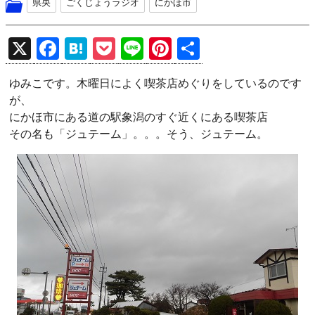
県央
ごくじょうラジオ
にかほ市
X
F
H
P
Li
Pi
共
a
at
o
n
nt
有
ゆみこです。木曜日によく喫茶店めぐりをしているのです
ce
e
ck
e
er
が、
b
n
et
es
にかほ市にある道の駅象潟のすぐ近くにある喫茶店
o
a
t
その名も「ジュテーム」。。。そう、ジュテーム。
o
k