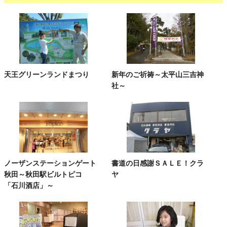
天王グリーンランドまつり
新年のご祈祷～太平山三吉神
社～
ノーザンステーションゲート
書道の日感謝ＳＡＬＥ！クラ
秋田～秋田駅ビルトピコ
ヤ
「石川酒店」～