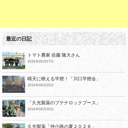
最近の日記
トマト農家 佐藤 隆大さん
2026年08月07日
晴天に映える竿燈！「川口竿燈会」
2026年08月05日
「久光製薬のブテナロックブース」
2026年08月05日
久光製薬「仲小路の夏２０２６」