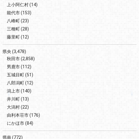
上小阿仁村
(14)
能代市
(153)
八峰町
(23)
三種町
(28)
藤里町
(12)
県央
(3,478)
秋田市
(2,858)
男鹿市
(112)
五城目町
(51)
八郎潟町
(12)
潟上市
(140)
井川町
(13)
大潟村
(22)
由利本荘市
(176)
にかほ市
(84)
県南
(772)