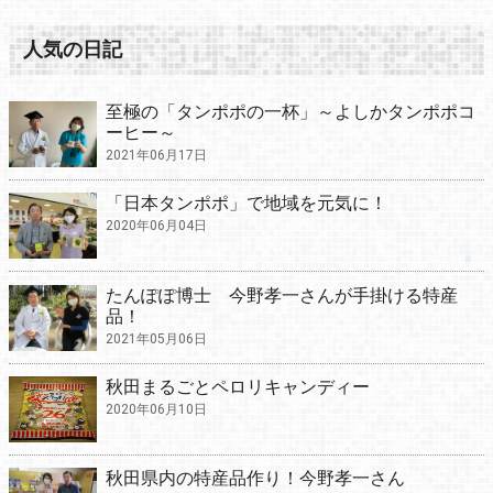
人気の日記
至極の「タンポポの一杯」～よしかタンポポコ
ーヒー～
2021年06月17日
「日本タンポポ」で地域を元気に！
2020年06月04日
たんぽぽ博士 今野孝一さんが手掛ける特産
品！
2021年05月06日
秋田まるごとペロリキャンディー
2020年06月10日
秋田県内の特産品作り！今野孝一さん