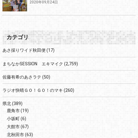
2020年09月24日
カテゴリ
あさ採りワイド秋田便
(17)
まちなかSESSION エキマイク
(2,759)
佐藤有希のあさラテ
(50)
ラジオ快晴ＧＯ！ＧＯ！のマキ
(260)
県北
(389)
鹿角市
(19)
小坂町
(6)
大館市
(67)
北秋田市
(63)