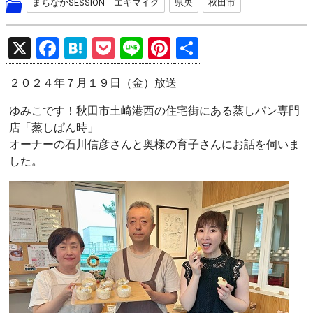
まちなかSESSION エキマイク
県央
秋田市
X
F
H
P
Li
Pi
共
a
at
o
n
nt
有
２０２４年７月１９日（金）放送
ce
e
ck
e
er
b
n
et
es
ゆみこです！秋田市土崎港西の住宅街にある蒸しパン専門
店「蒸しぱん時」
o
a
t
オーナーの石川信彦さんと奥様の育子さんにお話を伺いま
o
した。
k