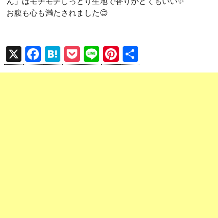
ん」はモチモチしっとり生地で香りがとてもいい✨
お腹も心も満たされました😊
X
F
H
P
Li
Pi
共
a
at
o
n
nt
有
ce
e
ck
e
er
b
n
et
es
o
a
t
o
k