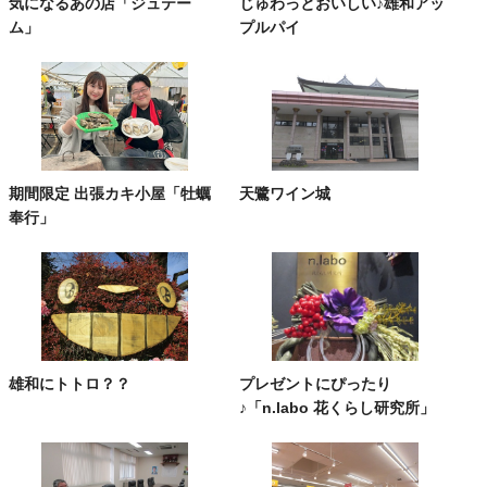
気になるあの店「ジュテー
じゅわっとおいしい♪雄和アッ
ム」
プルパイ
期間限定 出張カキ小屋「牡蠣
天鷺ワイン城
奉行」
雄和にトトロ？？
プレゼントにぴったり
♪「n.labo 花くらし研究所」