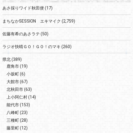
あさ採りワイド秋田便
(17)
まちなかSESSION エキマイク
(2,759)
佐藤有希のあさラテ
(50)
ラジオ快晴ＧＯ！ＧＯ！のマキ
(260)
県北
(389)
鹿角市
(19)
小坂町
(6)
大館市
(67)
北秋田市
(63)
上小阿仁村
(14)
能代市
(153)
八峰町
(23)
三種町
(28)
藤里町
(12)