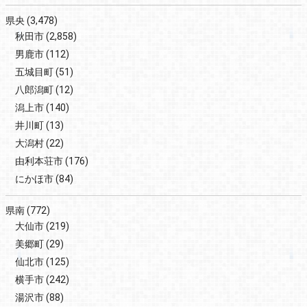
県央
(3,478)
秋田市
(2,858)
男鹿市
(112)
五城目町
(51)
八郎潟町
(12)
潟上市
(140)
井川町
(13)
大潟村
(22)
由利本荘市
(176)
にかほ市
(84)
県南
(772)
大仙市
(219)
美郷町
(29)
仙北市
(125)
横手市
(242)
湯沢市
(88)