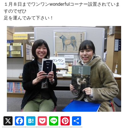
１月８日までワンワンwonderfulコーナー設置されていま
すのでぜひ
足を運んでみて下さい！
X
F
H
P
Li
Pi
共