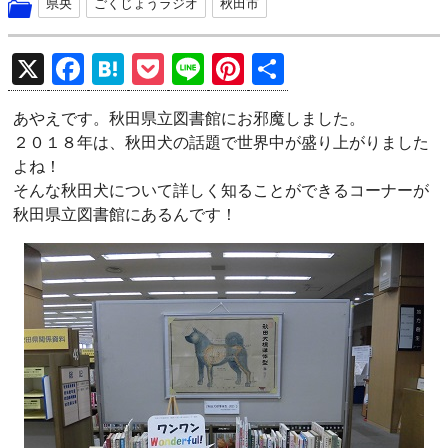
県央
ごくじょうラジオ
秋田市
X
F
H
P
Li
Pi
共
a
at
o
n
nt
有
あやえです。秋田県立図書館にお邪魔しました。
ce
e
ck
e
er
２０１８年は、秋田犬の話題で世界中が盛り上がりました
b
n
et
es
よね！
o
a
t
そんな秋田犬について詳しく知ることができるコーナーが
秋田県立図書館にあるんです！
o
k