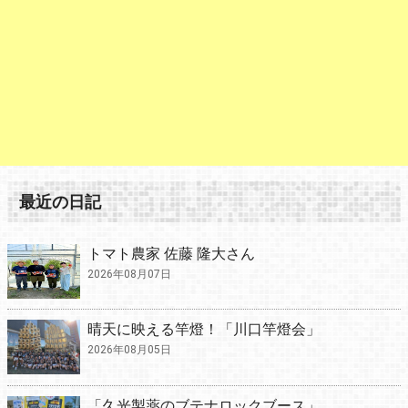
最近の日記
トマト農家 佐藤 隆大さん
2026年08月07日
晴天に映える竿燈！「川口竿燈会」
2026年08月05日
「久光製薬のブテナロックブース」