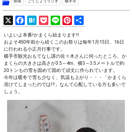
県南
ごくじょうラジオ
横手市
X
F
H
P
Li
Pi
共
a
at
o
n
nt
有
いよいよ本番!かまくら始まります!!
ce
e
ck
e
er
およそ450年前から続くこのお祭りは毎年1月15日、16日
b
n
et
es
に行われる小正月行事です。
o
a
t
横手市観光おもてなし課の佐々木さんに伺ったところ、か
まくらの大きさは高さが3.5～4m、横3～3.5メートルで約
o
20トンもの雪を固めて固めて頑丈に作られています。
k
今年は暖冬で雪も少なく、気温も上がり・・・「かまくら
溶けてしまったのでは!?」なんて心配している方も多いで
しょう。