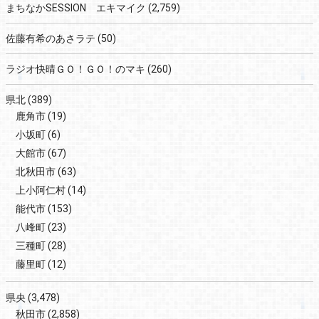
まちなかSESSION エキマイク
(2,759)
佐藤有希のあさラテ
(50)
ラジオ快晴ＧＯ！ＧＯ！のマキ
(260)
県北
(389)
鹿角市
(19)
小坂町
(6)
大館市
(67)
北秋田市
(63)
上小阿仁村
(14)
能代市
(153)
八峰町
(23)
三種町
(28)
藤里町
(12)
県央
(3,478)
秋田市
(2,858)