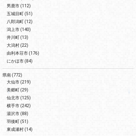
男鹿市
(112)
五城目町
(51)
八郎潟町
(12)
潟上市
(140)
井川町
(13)
大潟村
(22)
由利本荘市
(176)
にかほ市
(84)
県南
(772)
大仙市
(219)
美郷町
(29)
仙北市
(125)
横手市
(242)
湯沢市
(88)
羽後町
(51)
東成瀬村
(14)