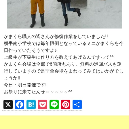
かまくら職人の皆さんが修復作業をしていました!!
横手南小学校では毎年恒例となっているミニかまくらを今
日作っていたそうですよ♪
上級生が下級生に作り方を教えてあげるんですって^^
かまくら会場は全部で6箇所もあり、無料の巡回バスも運
行していますので是非全会場をまわってみてはいかがでし
ょうか!!
今日・明日開催です!
お祭りに来てたんせ～～～～～^^
X
F
H
P
Li
Pi
共
a
at
o
n
nt
有
ce
e
ck
e
er