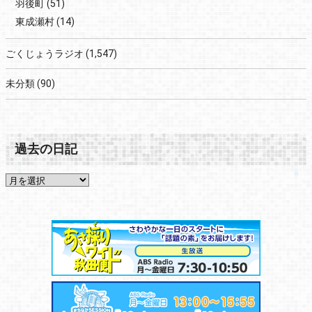
羽後町
(51)
東成瀬村
(14)
ごくじょうラジオ
(1,547)
未分類
(90)
過去の日記