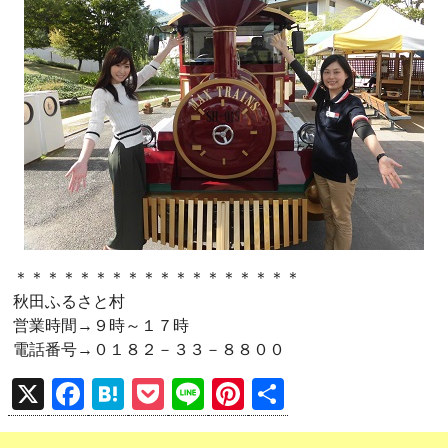
＊＊＊＊＊＊＊＊＊＊＊＊＊＊＊＊＊＊
秋田ふるさと村
営業時間→９時～１７時
電話番号→０１８２－３３－８８００
X
F
H
P
Li
Pi
共
a
at
o
n
nt
有