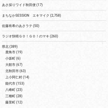
あさ採りワイド秋田便
(17)
まちなかSESSION エキマイク
(2,758)
佐藤有希のあさラテ
(50)
ラジオ快晴ＧＯ！ＧＯ！のマキ
(260)
県北
(389)
鹿角市
(19)
小坂町
(6)
大館市
(67)
北秋田市
(63)
上小阿仁村
(14)
能代市
(153)
八峰町
(23)
三種町
(28)
藤里町
(12)