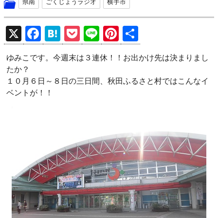
県南
ごくじょうラジオ
横手市
X
F
H
P
Li
Pi
共
a
at
o
n
nt
有
ゆみこです。今週末は３連休！！お出かけ先は決まりまし
ce
e
ck
e
er
たか？
b
n
et
es
１０月６日～８日の三日間、秋田ふるさと村ではこんなイ
o
a
t
ベントが！！
o
k