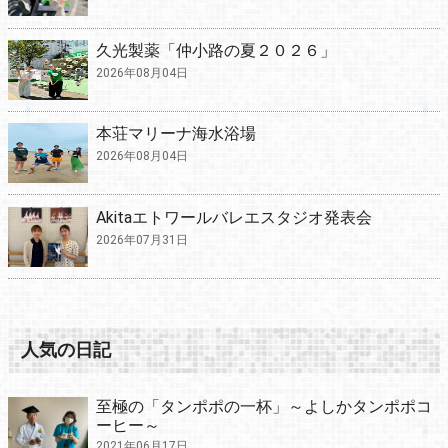
久光製薬「仲小路の夏２０２６」
2026年08月04日
本荘マリーナ海水浴場
2026年08月04日
Akitaエトワールバレエスタジオ発表会
2026年07月31日
人気の日記
至極の「タンポポの一杯」～よしかタンポポコ
ーヒー～
2021年06月17日