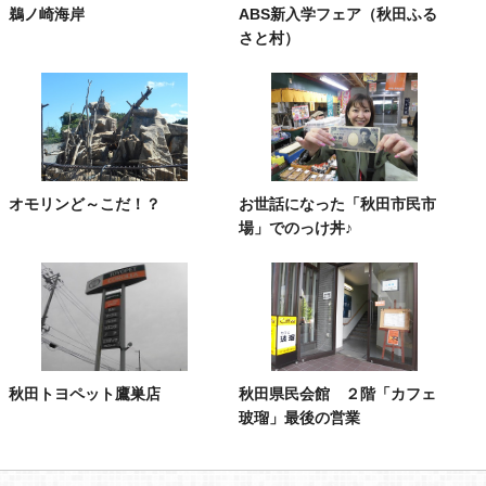
鵜ノ崎海岸
ABS新入学フェア（秋田ふる
さと村）
オモリンど～こだ！？
お世話になった「秋田市民市
場」でのっけ丼♪
秋田トヨペット鷹巣店
秋田県民会館 ２階「カフェ
玻瑠」最後の営業