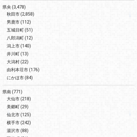
県央
(3,478)
秋田市
(2,858)
男鹿市
(112)
五城目町
(51)
八郎潟町
(12)
潟上市
(140)
井川町
(13)
大潟村
(22)
由利本荘市
(176)
にかほ市
(84)
県南
(771)
大仙市
(218)
美郷町
(29)
仙北市
(125)
横手市
(242)
湯沢市
(88)