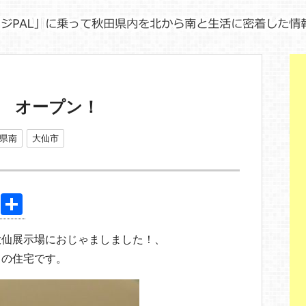
 オープン！
県南
大仙市
Pi
共
nt
有
大仙展示場におじゃましました！、
er
ての住宅です。
e
st