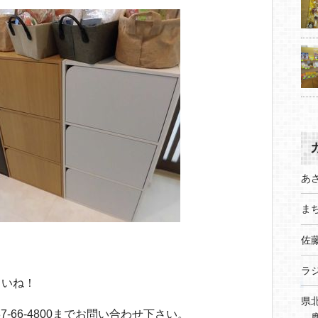
あ
まち
佐
と
ラ
さいね！
県
187-66-4800までお問い合わせ下さい。