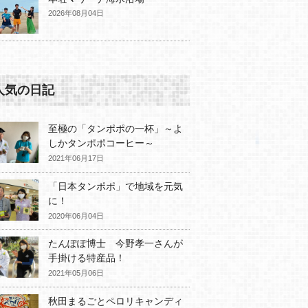
2026年08月04日
人気の日記
至極の「タンポポの一杯」～よ
しかタンポポコーヒー～
2021年06月17日
「日本タンポポ」で地域を元気
に！
2020年06月04日
たんぽぽ博士 今野孝一さんが
手掛ける特産品！
2021年05月06日
秋田まるごとペロリキャンディ