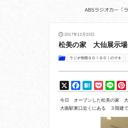
2017年12月23日
松美の家 大仙展示場
ラジオ快晴ＧＯ！ＧＯ！のマキ
X
F
H
P
Li
a
at
o
n
今日 オープンした松美の家 
c
e
ck
e
大曲駅東口近くにある ３階建
e
n
et
b
a