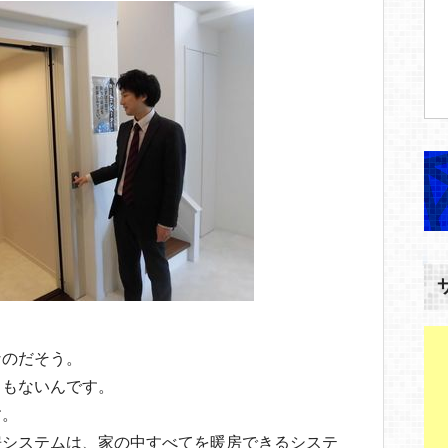
！
なのだそう。
ラもないんです。
す。
房システムは、家の中すべてを暖房できるシステ