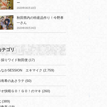
ー
2020年06月10日
秋田県内の特産品作り！今野孝
一さん
2020年09月24日
カテゴリ
さ採りワイド秋田便
(17)
なかSESSION エキマイク
(2,759)
藤有希のあさラテ
(50)
ジオ快晴ＧＯ！ＧＯ！のマキ
(260)
北
(389)
鹿角市
(19)