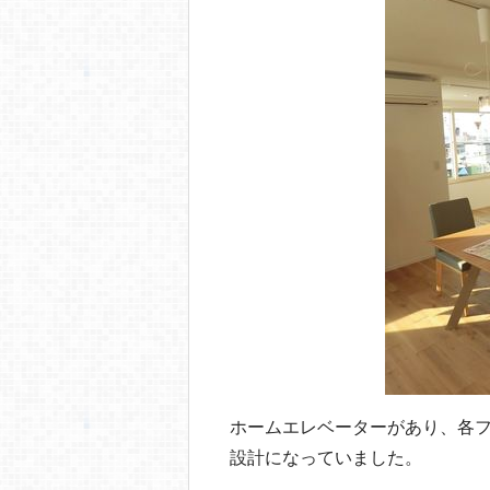
o
o
k
ホームエレベーターがあり、各
設計になっていました。