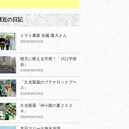
最近の日記
トマト農家 佐藤 隆大さん
2026年08月07日
晴天に映える竿燈！「川口竿燈
会」
2026年08月05日
「久光製薬のブテナロックブー
ス」
2026年08月05日
久光製薬「仲小路の夏２０２
６」
2026年08月04日
本荘マリーナ海水浴場