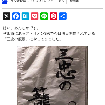
ラジオ快晴ＧＯ！ＧＯ！のマキ
県央
秋田市
X
F
H
P
Li
Pi
共
a
at
o
n
nt
有
はい、あんちかです。
ce
e
ck
e
er
秋田市にあるアトリオン3階で今日明日開催されている
b
n
et
es
「三忠の籠展」にやってきました。
o
a
t
o
k