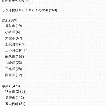
ラジオ快晴ＧＯ！ＧＯ！のマキ
(260)
県北
(389)
鹿角市
(19)
小坂町
(6)
大館市
(67)
北秋田市
(63)
上小阿仁村
(14)
能代市
(153)
八峰町
(23)
三種町
(28)
藤里町
(12)
県央
(3,478)
秋田市
(2,858)
男鹿市
(112)
五城目町
(51)