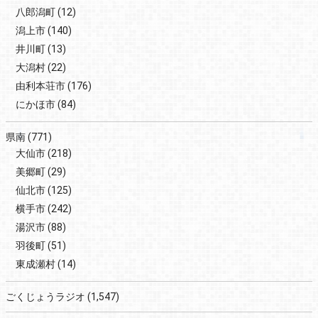
八郎潟町
(12)
潟上市
(140)
井川町
(13)
大潟村
(22)
由利本荘市
(176)
にかほ市
(84)
県南
(771)
大仙市
(218)
美郷町
(29)
仙北市
(125)
横手市
(242)
湯沢市
(88)
羽後町
(51)
東成瀬村
(14)
ごくじょうラジオ
(1,547)