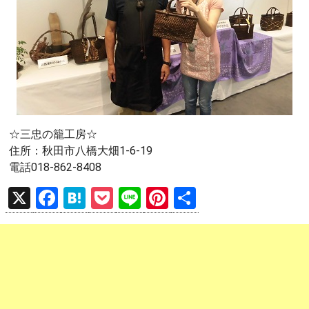
☆三忠の籠工房☆
住所：秋田市八橋大畑1-6-19
電話018-862-8408
X
F
H
P
Li
Pi
共
a
at
o
n
nt
有
ce
e
ck
e
er
b
n
et
es
o
a
t
o