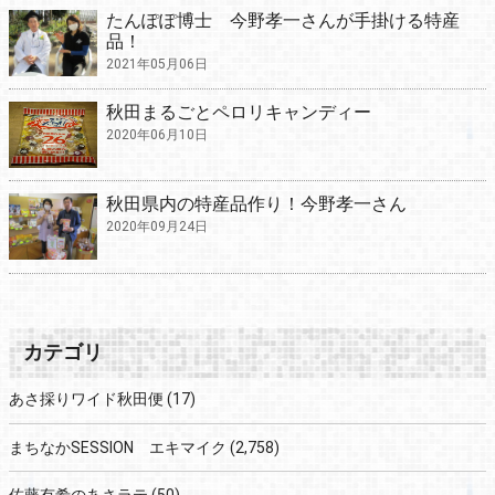
たんぽぽ博士 今野孝一さんが手掛ける特産
品！
2021年05月06日
秋田まるごとペロリキャンディー
2020年06月10日
秋田県内の特産品作り！今野孝一さん
2020年09月24日
カテゴリ
あさ採りワイド秋田便
(17)
まちなかSESSION エキマイク
(2,758)
佐藤有希のあさラテ
(50)